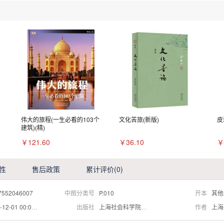
伟大的旅程(一生必看的103个
文化苦旅(新版)
皮
建筑)(精)
￥121.60
￥36.10
￥
性
售后政策
累计评价
(0)
7552046007
中图分类号
P.010
开本
其他
12-01 00:00:00
出版社
上海社会科学院出版社
作者
上海天文