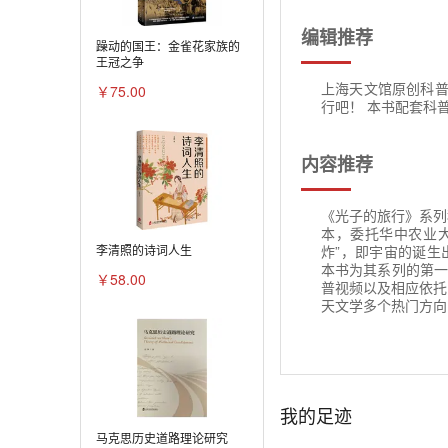
编辑推荐
躁动的国王：金雀花家族的
王冠之争
上海天文馆原创科普
￥75.00
行吧！ 本书配套科
内容推荐
《光子的旅行》系列
本，委托华中农业大
炸”，即宇宙的诞生
李清照的诗词人生
本书为其系列的第一
￥58.00
普视频以及相应依托
天文学多个热门方向
我的足迹
马克思历史道路理论研究