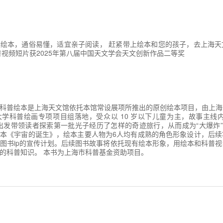
绘本，通俗易懂，适宜亲子阅读， 赶紧带上绘本和您的孩子，去上海天
普视频短片获2025年第八届中国天文学会天文创新作品二等奖
科普绘本是上海天文馆依托本馆常设展项所推出的原创绘本项目，由上海
学科普绘画专项项目组落地，受众以 10 岁以下儿童为主，故事主线
出发带领读者探索第一批光子经历了怎样的奇迹旅行，从而成为“大爆炸”
本《宇宙的诞生》，绘本主要人物为6人均有成熟的角色形象设计，后续
图书ip的宣传计划。后续图书故事将依托现有绘本形象，用绘本和科普
的科普知识。 本书为上海市科普基金资助项目。