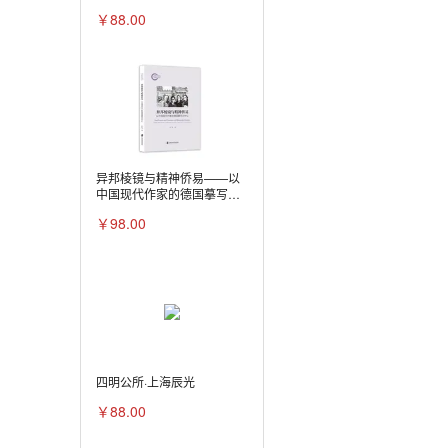
￥88.00
异邦棱镜与精神侨易——以
中国现代作家的德国摹写为
中心
￥98.00
四明公所·上海辰光
￥88.00