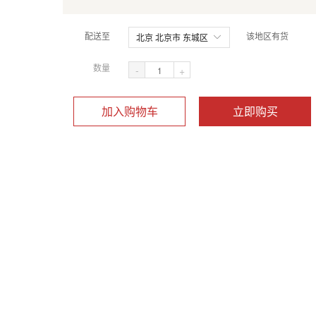
配送至
该地区有货
北京 北京市 东城区
数量
-
+
加入购物车
立即购买