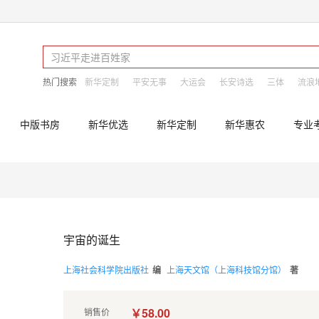
热门搜索
新华定制
平安无事
大运会
长安诗选
三体
流浪
中版书房
新华优选
新华定制
新华惠农
专业
宇宙的诞生
上海社会科学院出版社
编
上海天文馆（上海科技馆分馆）
著
￥58.00
销售价