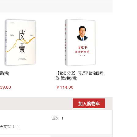
囊(精)
【党员必读】习近平谈治国理
政(第2卷)(精)
39.80
￥114.00
加入购物车
出次
1
馆（上海科技馆分馆）