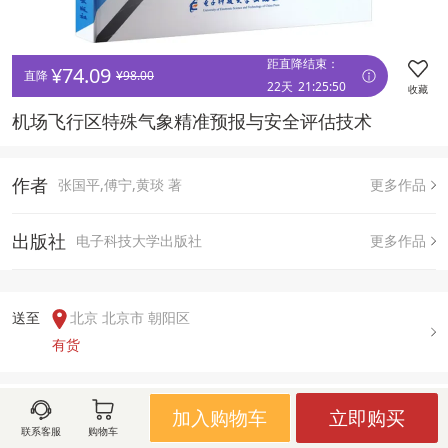
距直降结束：
¥
74.09
直降 
¥
98.00
22天
21
:
25
:
50
收藏
机场飞行区特殊气象精准预报与安全评估技术 
作者
张国平,傅宁,黄琰 著
更多作品
出版社
电子科技大学出版社
更多作品
送至  
北京 北京市 朝阳区
有货
用户评论(
0
)
加入购物车
立即购买
联系客服
购物车