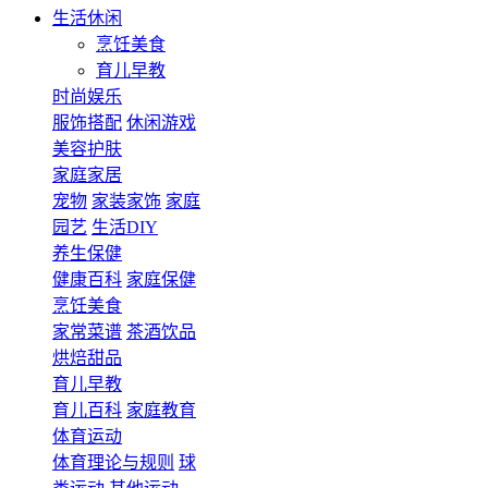
生活休闲
烹饪美食
育儿早教
时尚娱乐
服饰搭配
休闲游戏
美容护肤
家庭家居
宠物
家装家饰
家庭
园艺
生活DIY
养生保健
健康百科
家庭保健
烹饪美食
家常菜谱
茶酒饮品
烘焙甜品
育儿早教
育儿百科
家庭教育
体育运动
体育理论与规则
球