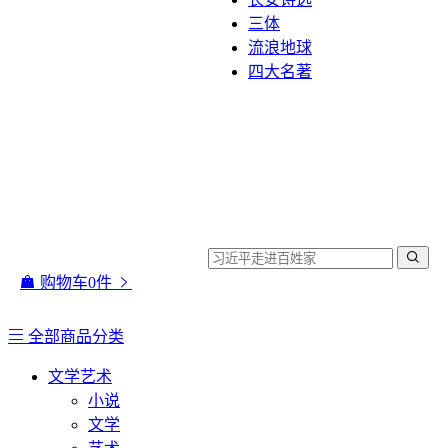
三体
流浪地球
四大名著
购物车
0
件
全部商品分类
文学艺术
小说
文学