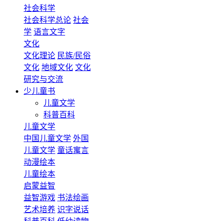
社会科学
社会科学总论
社会
学
语言文字
文化
文化理论
民族/民俗
文化
地域文化
文化
研究与交流
少儿童书
儿童文学
科普百科
儿童文学
中国儿童文学
外国
儿童文学
童话寓言
动漫绘本
儿童绘本
启蒙益智
益智游戏
书法绘画
艺术培养
识字说话