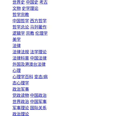
世界史
中国史
考古
文物
史学理论
哲学宗教
中国哲学
西方哲学
哲学总论
马列著作
逻辑学
宗教
伦理学
美学
法律
法律法规
法学理论
法律科普
中国法律
外国及港澳台法律
心理
心理学百科
变态/病
态心理学
政治军事
党政读物
中国政治
世界政治
中国军事
军事理论
国际关系
政治理论