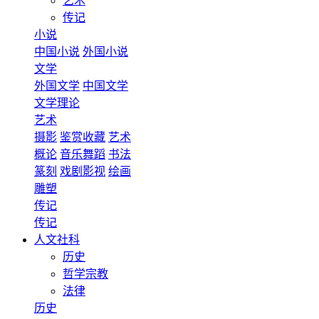
艺术
传记
小说
中国小说
外国小说
文学
外国文学
中国文学
文学理论
艺术
摄影
鉴赏收藏
艺术
概论
音乐舞蹈
书法
篆刻
戏剧影视
绘画
雕塑
传记
传记
人文社科
历史
哲学宗教
法律
历史