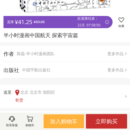
距直降结束：
¥
41.25
直降 
¥
59.90
22天
07
:
58
:
50
收藏
半小时漫画中国航天 探索宇宙篇 
作者
陈磊·半小时漫画团队
更多作品
出版社
中国宇航出版社
更多作品
送至  
北京 北京市 朝阳区
有货
用户评论(
0
)
加入购物车
立即购买
联系客服
购物车