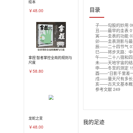
绘本
目录
￥48.00
子——勾股的妙用 0
丑——最早的圭表 0
寅——圭表的功能 0
卯——圭表测影与最早
辰——二十四节气 0
巳——将步天路：中国
午——二十八宿和四象
拿捏:智者掌控全局的规则与
未——天地宇宙的结
尺度
申——冬至的测定 1
￥58.80
酉——“日影千里差一
戌——量天尺有多长？
亥——古天文基本概念
参考文献 249
龙蛇之变
我的足迹
￥48.00