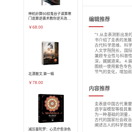
神机妙算50招鬼谷子谋算寒
编辑推荐
门诡算逆袭术教你逆天改命
从底层三重破局
￥68.00
"1.从圭表测影出
书介绍了圭表的发展
古代科学思维、科学
人文学院院长，国际
兼顾专业性与科普
深，娓娓道来。 4
图统一使用紫色专色
节气的变化，增加阅
北漂散文.第一辑
￥78.00
内容推荐
圭表是中国古代重要
造宇宙模型等极其重
为一种基础的测量，
古代的国家社会政治
阐述古人的科学思维
减压曼陀罗：心灵疗愈涂色