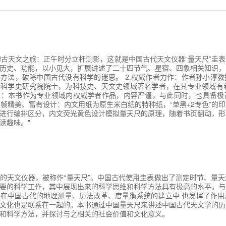
发的古天文之旅：正午时分立杆测影，这就是中国古代天文仪器“量天尺”圭
历史、功能，以小见大，扩展讲述了二十四节气、星宿、四象相关知识，
方法，破除中国古代没有科学的迷思。 2.权威作者力作：作者孙小淳
科学史研究院院士，为科技史、天文史领域著名学者，在其专业领域有着
性：本书作为专业领域内权威学者作品，内容严谨，与此同时，也具备极
.装帧精美、富有设计：内文用纸为原生米白纸的特种纸，“单黑+2专色”的
进行编排区分，内文荧光黄色设计模拟量天尺的原理，随着书页翻动，形
读趣味。"
的天文仪器，被称作“量天尺”。中国古代使用圭表做出了测定时节、量
要的科学工作，其中展现出来的科学思维和科学方法具有极高的水平。与
在中国古代的地理测量、历法改革、度量衡系统的建立中 也发挥了作用
文化也是联系在一起的。本书通过中国量天尺来讲述中国古代天文学的历
和科学方法，并探讨与之相关的社会价值和文化意义。