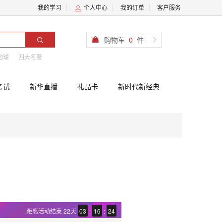
我的学习
个人中心
我的订单
客户服务
购物车
0
件
地球
四大名著
考试
新华直播
礼品卡
新时代新经典
距离活动结束
22天
03
:
16
:
24