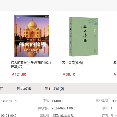
伟大的旅程(一生必看的103个
文化苦旅(新版)
皮
建筑)(精)
￥121.60
￥36.10
￥
性
售后政策
累计评价
(0)
7540273309
字数
114000
中图分类号
P11
印刷时间
2024-09-01 00:00:00
印次
1
09-01 00:00:00
出版社
北京燕山出版社
作者
孙小