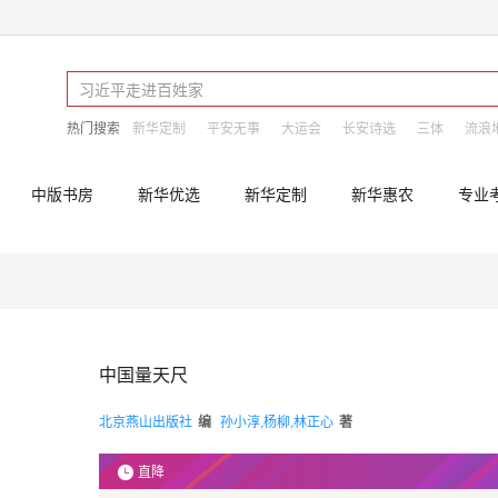
热门搜索
新华定制
平安无事
大运会
长安诗选
三体
流浪
中版书房
新华优选
新华定制
新华惠农
专业
中国量天尺
北京燕山出版社
编
孙小淳,杨柳,林正心
著
直降