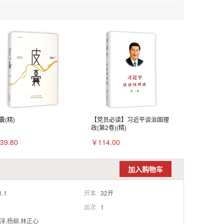
囊(精)
【党员必读】习近平谈治国理
政(第2卷)(精)
39.80
￥114.00
加入购物车
1.1
开本
32开
出次
1
淳,杨柳,林正心