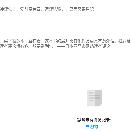
神疑鬼三、爱别离苦四、迟疑犹豫五、恶因恶果后记
，买了很多本一直在看。这本书的展开比其他作品更具有意外性。推荐给
读者评论很有趣。想要系列化！——日本亚马逊网站读者评论
您暂未有浏览记录~
去购物