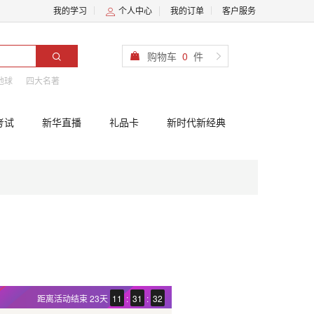
我的学习
个人中心
我的订单
客户服务
购物车
0
件
地球
四大名著
考试
新华直播
礼品卡
新时代新经典
距离活动结束
23天
11
:
31
:
32