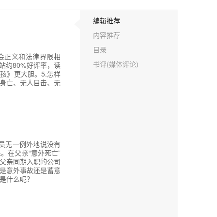
编辑推荐
内容推荐
目录
社会正义和法律界限相
书评(媒体评论)
站约80%好评率，读
孩》更大胆。5.怎样
端身亡、无人目击、无
员无一例外地说没有
。在父亲“意外死亡”
父亲同期入职的公司
是意外事故还是蓄意
是什么呢？