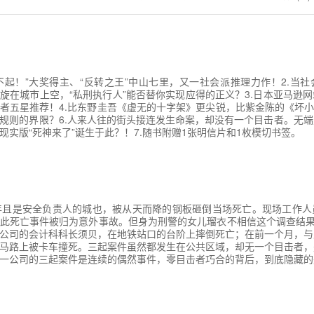
了不起！”大奖得主、“反转之王”中山七里，又一社会派推理力作！2.当
旋在城市上空，“私刑执行人”能否替你实现应得的正义？3.日本亚马逊网
者五星推荐！4.比东野圭吾《虚无的十字架》更尖锐，比紫金陈的《坏小
规则的界限？6.人来人往的街头接连发生命案，却没有一个目击者。无
现实版“死神来了”诞生于此？！7.随书附赠1张明信片和1枚模切书签。
年且是安全负责人的城也，被从天而降的钢板砸倒当场死亡。现场工作人
此死亡事件被归为意外事故。但身为刑警的女儿瑠衣不相信这个调查结果
公司的会计科科长须贝，在地铁站口的台阶上摔倒死亡；在前一个月，与
马路上被卡车撞死。三起案件虽然都发生在公共区域，却无一个目击者，
一公司的三起案件是连续的偶然事件，零目击者巧合的背后，到底隐藏的