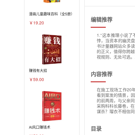
漫画儿童趣味百科（全5册）
编辑推荐
￥19.20
1.“这本推理小说
悖，当资本的幽灵盘
书计量器网站众多读
的正义，值得你跨越
视规则、无处可逃。
赚钱有大招
内容推荐
￥59.00
在施工现场工作20
看到案发的情景，因
的前两周，与父亲同
采购科科长藤卷，在
谋杀？瑠衣不相信同
AI风口赚钱术
目录