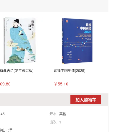
勋说唐诗(少年彩绘版)
读懂中国制造(2025)
69.80
￥55.10
加入购物车
.45
开本
其他
出次
1
)中山七里