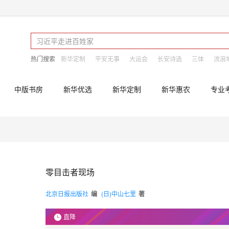
热门搜索
新华定制
平安无事
大运会
长安诗选
三体
流浪
中版书房
新华优选
新华定制
新华惠农
专业
零目击者现场
北京日报出版社
编
(日)中山七里
著
直降