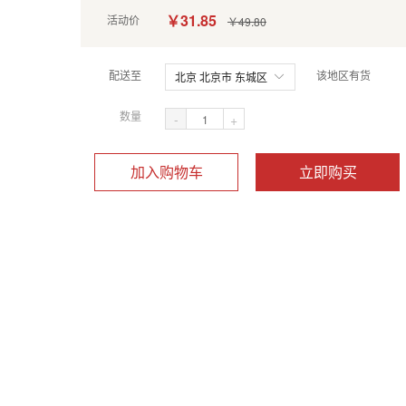
￥31.85
活动价
￥49.80
配送至
该地区有货
北京 北京市 东城区
数量
-
+
加入购物车
立即购买