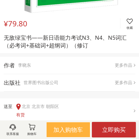
¥79.80
收藏
无敌绿宝书——新日语能力考试N3、N4、N5词汇
（必考词+基础词+超纲词）（修订 
作者
李晓东
更多作品
出版社
世界图书出版公司
更多作品
送至  
北京 北京市 朝阳区
有货
加入购物车
立即购买
联系客服
购物车
用户评论(
0
)