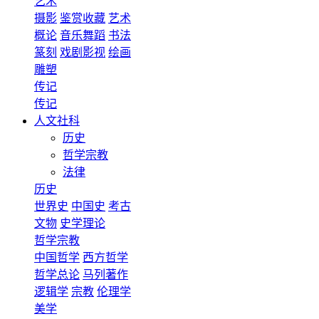
艺术
摄影
鉴赏收藏
艺术
概论
音乐舞蹈
书法
篆刻
戏剧影视
绘画
雕塑
传记
传记
人文社科
历史
哲学宗教
法律
历史
世界史
中国史
考古
文物
史学理论
哲学宗教
中国哲学
西方哲学
哲学总论
马列著作
逻辑学
宗教
伦理学
美学