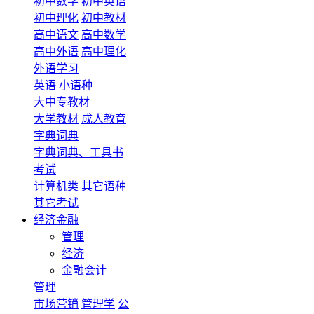
初中数学
初中英语
初中理化
初中教材
高中语文
高中数学
高中外语
高中理化
外语学习
英语
小语种
大中专教材
大学教材
成人教育
字典词典
字典词典、工具书
考试
计算机类
其它语种
其它考试
经济金融
管理
经济
金融会计
管理
市场营销
管理学
公