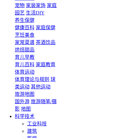
宠物
家装家饰
家庭
园艺
生活DIY
养生保健
健康百科
家庭保健
烹饪美食
家常菜谱
茶酒饮品
烘焙甜品
育儿早教
育儿百科
家庭教育
体育运动
体育理论与规则
球
类运动
其他运动
旅游地图
国外游
旅游随笔/摄
影
地图
科学技术
工业科技
建筑