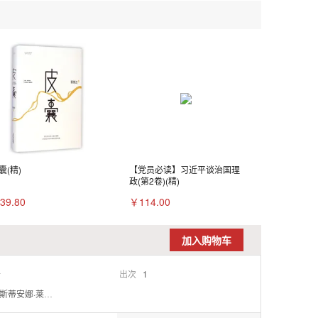
囊(精)
【党员必读】习近平谈治国理
政(第2卷)(精)
39.80
￥114.00
加入购物车
开
出次
1
斯蒂安娜·莱姆克