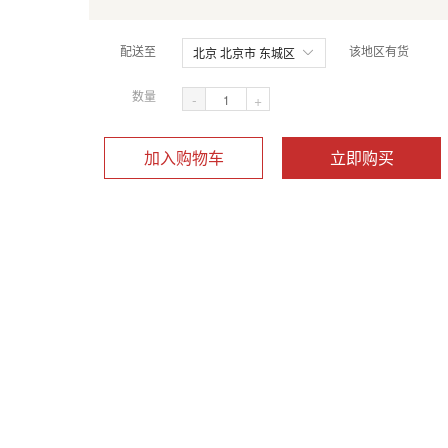
配送至
该地区有货
北京 北京市 东城区
数量
-
+
加入购物车
立即购买