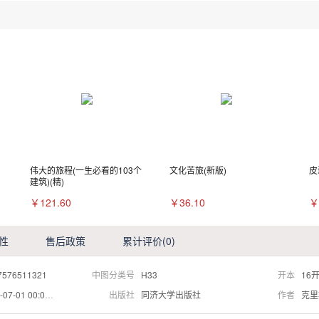
伟大的旅程(一生必看的103个
文化苦旅(新版)
皮
建筑)(精)
￥121.60
￥36.10
￥
性
售后政策
累计评价
(0)
7576511321
中图分类号
H33
开本
16
07-01 00:00:00
出版社
同济大学出版社
作者
克里