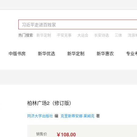
热门搜索
新华定制
平安无事
大运会
长安诗选
三体
流浪
中版书房
新华优选
新华定制
新华惠农
专业
柏林广场2（修订版）
同济大学出版社
编
克里斯蒂安娜·莱姆克
著
￥108.00
销售价