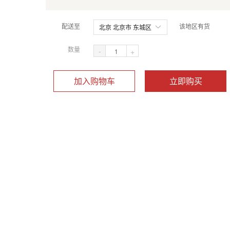
配送至
该地区有货
北京 北京市 东城区
数量
-
+
加入购物车
立即购买