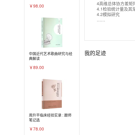
4高维总体协方差矩
￥98.00
4.1检验统计量及其
4.2模拟研究
……
我的足迹
中国近代艺术歌曲研究与经
典解读
￥89.00
周升平临床经验实录 : 跟师
笔记选
￥78.00