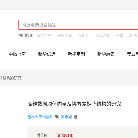
热门搜索
新华定制
平安无事
大运会
长安诗选
三体
流浪
中版书房
新华优选
新华定制
新华惠农
专业
阵结构的研究
高维数据均值向量及协方差矩阵结构的研究
吉林大学出版社
编
刘忠颖
著
￥48.00
销售价