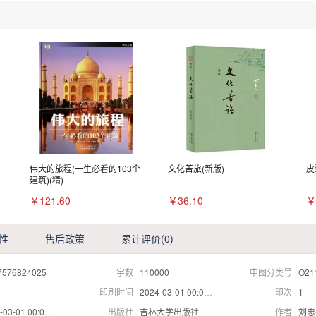
伟大的旅程(一生必看的103个
文化苦旅(新版)
皮
建筑)(精)
￥121.60
￥36.10
￥
性
售后政策
累计评价
(0)
7576824025
字数
110000
中图分类号
O21
印刷时间
2024-03-01 00:00:00
印次
1
03-01 00:00:00
出版社
吉林大学出版社
作者
刘忠