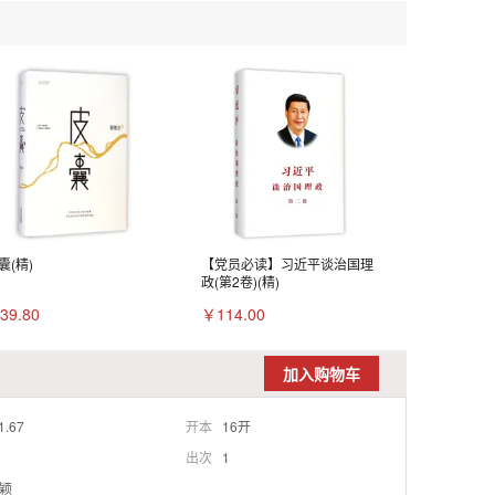
囊(精)
【党员必读】习近平谈治国理
政(第2卷)(精)
39.80
￥114.00
加入购物车
1.67
开本
16开
出次
1
颖