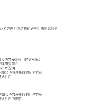
及协方差矩阵结构的研究》由刘忠颖著
向量和协方差矩阵同时研究简介
矩阵研究简介
和符号说明
问量和协方差矩阵的同时检验
渐近性质
向量和协方差矩阵的同时检验·
其渐近性质的证明