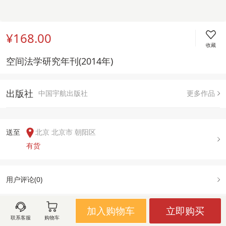
¥168.00
收藏
空间法学研究年刊(2014年) 
出版社
中国宇航出版社
更多作品
送至  
北京 北京市 朝阳区
有货
用户评论(
0
)
加入购物车
立即购买
联系客服
购物车
图文详情
出版信息
售后政策