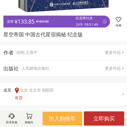
距直降结束：
¥
133.85
直降 
¥
169.00
24天
08
:
51
:
49
收藏
星空帝国 中国古代星宿揭秘 纪念版 
作者
徐刚,王燕平
更多作品
出版社
人民邮电出版社
更多作品
送至  
北京 北京市 朝阳区
有货
用户评论(
0
)
加入购物车
立即购买
联系客服
购物车