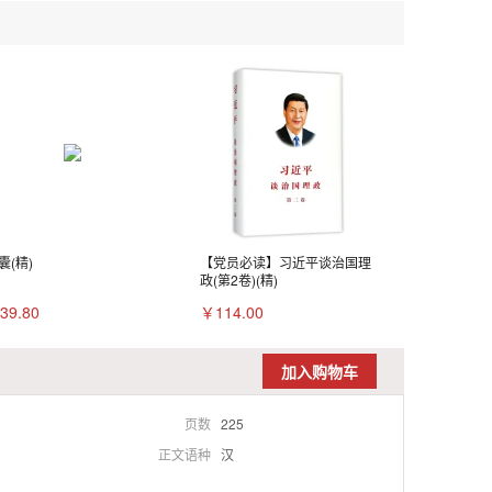
囊(精)
【党员必读】习近平谈治国理
政(第2卷)(精)
39.80
￥114.00
加入购物车
页数
225
正文语种
汉