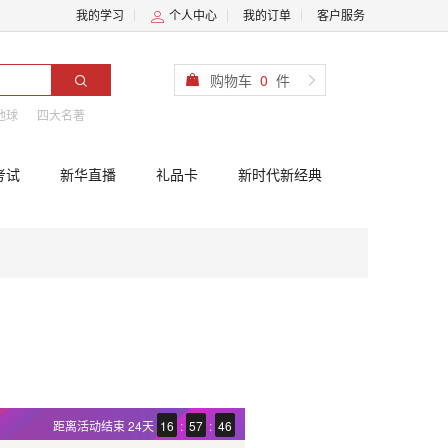
我的学习
个人中心
我的订单
客户服务
购物车
0
件
地球
四大名著
考试
新华直播
礼品卡
新时代新经典
距离活动结束
24天
16
:
57
:
45