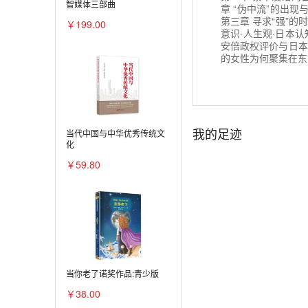
智媒体三部曲
章 “伪中流”的出现与
第三章 寻求“强”的
￥199.00
意识·人生观·日本认
安倍政权评价与日本认
的女性为何聚集在东
我的足迹
当代中国与中华优秀传统文
化
￥59.80
当你老了诺奖作品:青少版
￥38.00