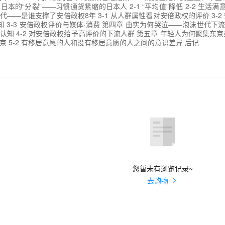
日本的“分裂”——习惯通货紧缩的日本人 2-1 “平均值”降低 2-2 生活满
时代——是谁支撑了安倍政权8年 3-1 从人群属性看对安倍政权的评价 3-
知 3-3 安倍政权评价与媒体·消费 第四章 由实为何哭泣——泡沫世代下流
知 4-2 对安倍政权给予高评价的下流人群 第五章 年轻人为何聚集东京或
京 5-2 有移居意愿的人和没有移居意愿的人之间的意识差异 后记
您暂未有浏览记录~
去购物