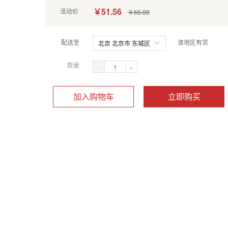
￥51.56
活动价
￥65.00
配送至
该地区有货
北京 北京市 东城区
数量
-
+
加入购物车
立即购买