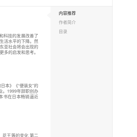
内容推荐
作者简介
目录
网和科技的发展改善了
生活水平的下降。然
东亚社会将会出现的
更多的启发和思考。
日本》《“便装女”的
。1999年辞职创办
，因本书在日本畅销逼近
田、花王等的变化 第二