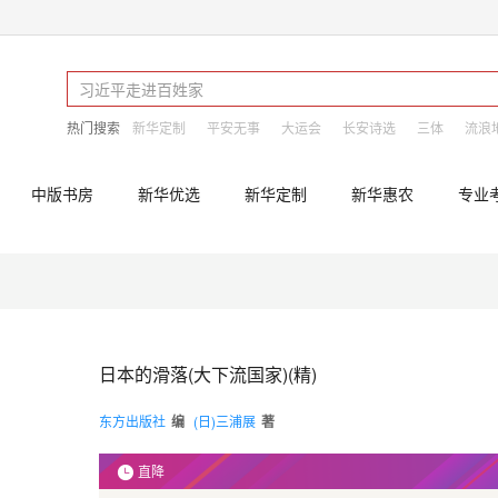
热门搜索
新华定制
平安无事
大运会
长安诗选
三体
流浪
中版书房
新华优选
新华定制
新华惠农
专业
日本的滑落(大下流国家)(精)
东方出版社
编
(日)三浦展
著
直降