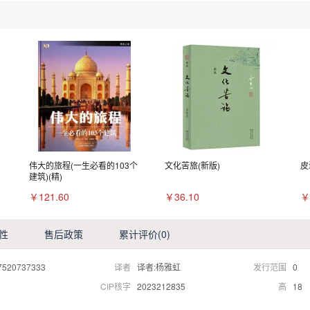
伟大的旅程(一生必看的103个
文化苦旅(新版)
皮
建筑)(精)
￥121.60
￥36.10
￥
性
售后政策
累计评价
(0)
7520737333
译者
译者:杨雅虹
发行范围
0
CIP核字
2023212835
高
18