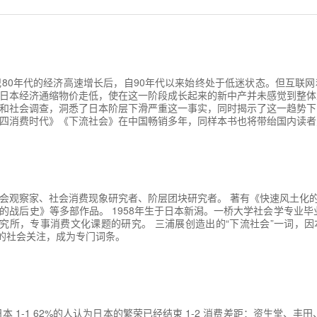
纪80年代的经济高速增长后，自90年代以来始终处于低迷状态。但互联
日本经济通缩物价走低，使在这一阶段成长起来的新中产并未感觉到整体
和社会调查，洞悉了日本阶层下滑严重这一事实，同时揭示了这一趋势下
四消费时代》《下流社会》在中国畅销多年，同样本书也将带绐国内读者
会观察家、社会消费现象研究者、阶层团块研究者。 著有《快速风土化的
的战后史》等多部作品。 1958年生于日本新潟。一桥大学社会学专业毕业
tudies研究所，专事消费文化课题的研究。 三浦展创造出的“下流社会”一词
烈的社会关注，成为专门词条。
本 1-1 62%的人认为日本的繁荣已经结束 1-2 消费差距：资生堂、丰