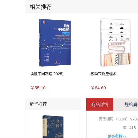
相关推荐
读懂中国制造(2025)
极简衣橱整理术
￥55.10
￥64.60
新华推荐
商品详情
规格属
商品编码（ISBN）
978
重
418
更多参数>>