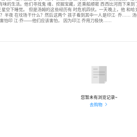
滋有味的生活。他们寻找鬼 魂、挖掘宝藏，还乘船顺密 西西比河而下来到
在星空下睡觉。 但是汤姆的这些经历有 时危机四伏。一天晚上，他 和哈
？半夜 在坟场干什么？然后这两个 孩子看到其中一人是印江· 乔…… 
害怕印 江·乔——他们应该害怕， 因为印江·乔用刀极快……
您暂未有浏览记录~
去购物