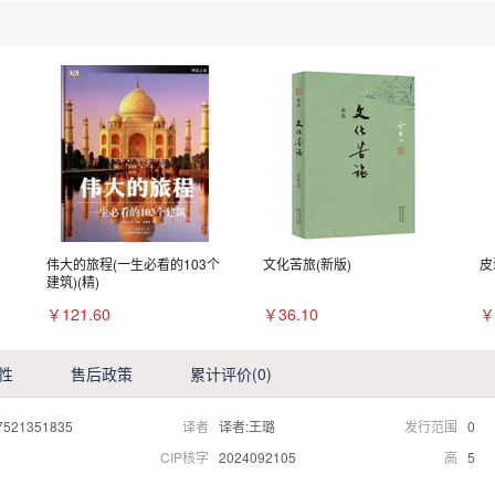
伟大的旅程(一生必看的103个
文化苦旅(新版)
皮
建筑)(精)
￥121.60
￥36.10
￥
性
售后政策
累计评价
(0)
7521351835
译者
译者:王璐
发行范围
0
CIP核字
2024092105
高
5