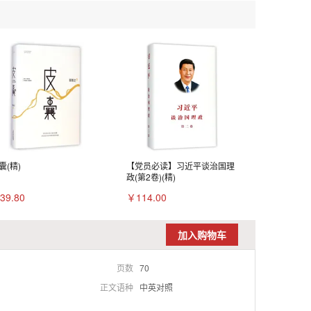
囊(精)
【党员必读】习近平谈治国理
政(第2卷)(精)
39.80
￥114.00
加入购物车
页数
70
正文语种
中英对照