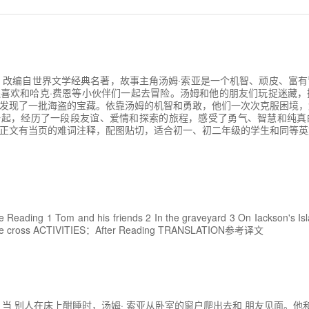
》改编自世界文学经典名著，故事主角汤姆·索亚是一个机智、顽皮、富
喜欢和哈克·费恩等小伙伴们一起去冒险。汤姆和他的朋友们玩捉迷藏，
发现了一批海盗的宝藏。依靠汤姆的机智和勇敢，他们一次次克服困境，
一起，经历了一段段友谊、爱情和探索的旅程，感受了勇气、智慧和纯真
正文有当页的难词注释，配图贴切，适合初一、初二年级的学生和同等英
Reading 1 Tom and his friends 2 In the graveyard 3 On Iackson's Isl
 the cross ACTIVITIES：After Reading TRANSLATION参考译文
。当 别人在床上酣睡时，汤姆· 索亚从卧室的窗户爬出去和 朋友见面。他和