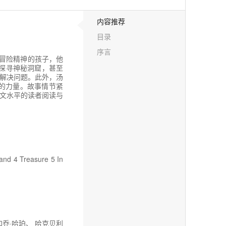
内容推荐
目录
序言
有冒险精神的孩子，他
探寻神秘洞窟，甚至
解决问题。此外，汤
的力量。故事情节紧
文水平的读者阅读与
and 4 Treasure 5 In
乔·哈珀、 哈克贝利