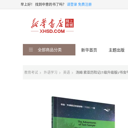
早上好！
找到中意的书了吗？
请登录
免费注册
全部商品分类
新华首页
主题出版
教育考试
外语学习
英语
汤姆·索亚历险记(1级升级版)/书