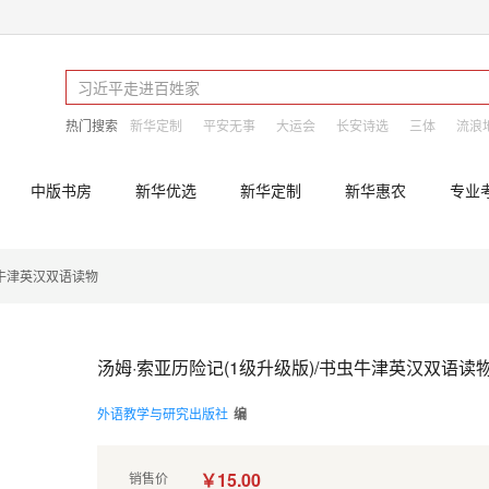
热门搜索
新华定制
平安无事
大运会
长安诗选
三体
流浪
中版书房
新华优选
新华定制
新华惠农
专业
虫牛津英汉双语读物
汤姆·索亚历险记(1级升级版)/书虫牛津英汉双语读
外语教学与研究出版社
编
￥15.00
销售价