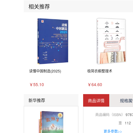
相关推荐
读懂中国制造(2025)
极简衣橱整理术
￥55.10
￥64.60
新华推荐
商品详情
规格属
商品编码（ISBN）
978
重
112
更多参数>>