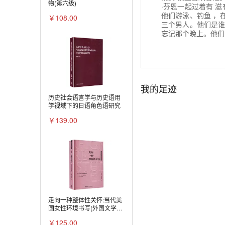
物(第六级)
·芬恩一起过着有 
他们游泳、钓鱼 ，
￥108.00
三个男人。他们是谁
忘记那个晚上。他们
我的足迹
历史社会语言学与历史语用
学视域下的日语角色语研究
￥139.00
走向一种整体性关怀:当代美
国女性环境书写(外国文学研
究丛书)
￥125.00