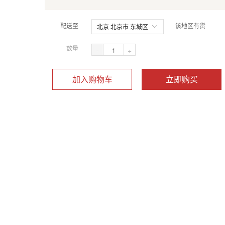
配送至
该地区有货
北京 北京市 东城区
数量
-
+
加入购物车
立即购买