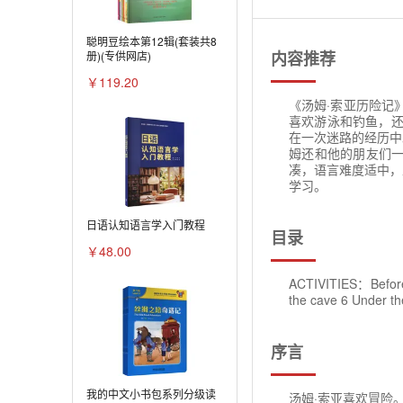
聪明豆绘本第12辑(套装共8
内容推荐
册)(专供网店)
￥119.20
《汤姆·索亚历险记
喜欢游泳和钓鱼，还
在一次迷路的经历中
姆还和他的朋友们
凑，语言难度适中，
学习。
日语认知语言学入门教程
目录
￥48.00
ACTIVITIES：Before 
the cave 6 Under
序言
我的中文小书包系列分级读
汤姆·索亚喜欢冒险