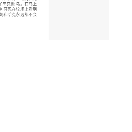
了杰克逊 岛。在岛上
克·芬恩在坟场上看到
汤姆和哈克永远都不会