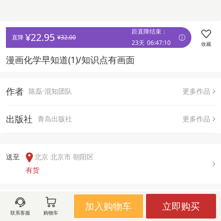
距直降结束：
¥
22.95
直降 
¥
32.00
23天
06
:
47
:
10
收藏
漫画化学早知道(1)/知识点有画面
作者
陈磊·混知团队
更多作品
出版社
青岛出版社
更多作品
送至  
北京 北京市 朝阳区
有货
用户评论(
0
)
加入购物车
立即购买
联系客服
购物车