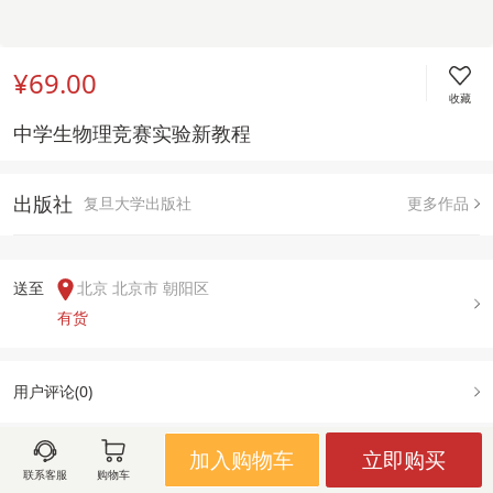
¥69.00
收藏
中学生物理竞赛实验新教程
出版社
复旦大学出版社
更多作品
送至  
北京 北京市 朝阳区
有货
用户评论(
0
)
加入购物车
立即购买
联系客服
购物车
图文详情
出版信息
售后政策