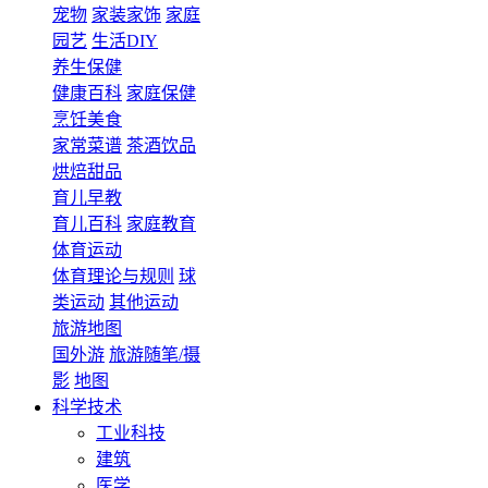
宠物
家装家饰
家庭
园艺
生活DIY
养生保健
健康百科
家庭保健
烹饪美食
家常菜谱
茶酒饮品
烘焙甜品
育儿早教
育儿百科
家庭教育
体育运动
体育理论与规则
球
类运动
其他运动
旅游地图
国外游
旅游随笔/摄
影
地图
科学技术
工业科技
建筑
医学