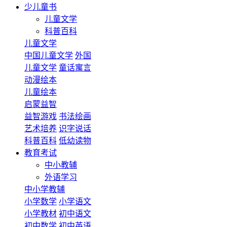
少儿童书
儿童文学
科普百科
儿童文学
中国儿童文学
外国
儿童文学
童话寓言
动漫绘本
儿童绘本
启蒙益智
益智游戏
书法绘画
艺术培养
识字说话
科普百科
低幼读物
教育考试
中小教辅
外语学习
中小学教辅
小学数学
小学语文
小学教材
初中语文
初中数学
初中英语