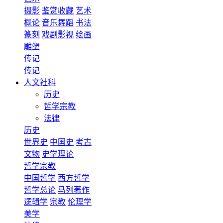
摄影
鉴赏收藏
艺术
概论
音乐舞蹈
书法
篆刻
戏剧影视
绘画
雕塑
传记
传记
人文社科
历史
哲学宗教
法律
历史
世界史
中国史
考古
文物
史学理论
哲学宗教
中国哲学
西方哲学
哲学总论
马列著作
逻辑学
宗教
伦理学
美学