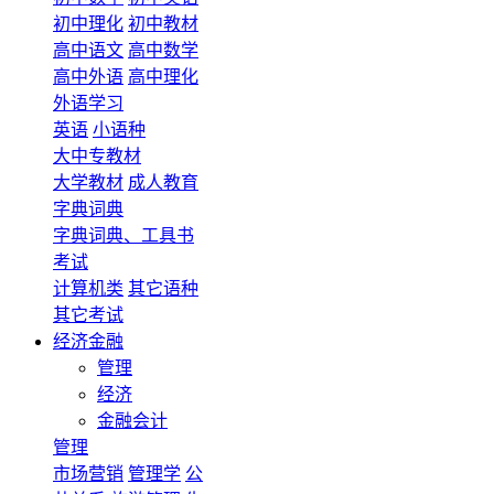
初中理化
初中教材
高中语文
高中数学
高中外语
高中理化
外语学习
英语
小语种
大中专教材
大学教材
成人教育
字典词典
字典词典、工具书
考试
计算机类
其它语种
其它考试
经济金融
管理
经济
金融会计
管理
市场营销
管理学
公