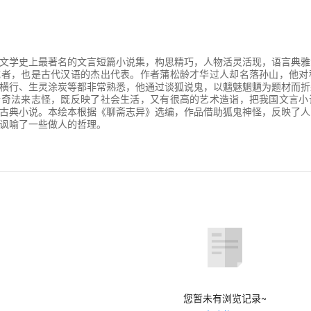
文学史上最著名的文言短篇小说集，构思精巧，人物活灵活现，语言典雅
成者，也是古代汉语的杰出代表。作者蒲松龄才华过人却名落孙山，他对
横行、生灵涂炭等都非常熟悉，他通过谈狐说鬼，以魑魅魍魉为题材而折
传奇法来志怪，既反映了社会生活，又有很高的艺术造诣，把我国文言小
古典小说。本绘本根据《聊斋志异》选编，作品借助狐鬼神怪，反映了人
讽喻了一些做人的哲理。
您暂未有浏览记录~