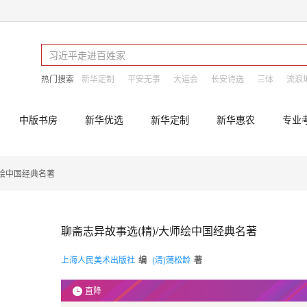
热门搜索
新华定制
平安无事
大运会
长安诗选
三体
流浪
中版书房
新华优选
新华定制
新华惠农
专业
师绘中国经典名著
聊斋志异故事选(精)/大师绘中国经典名著
上海人民美术出版社
编
(清)蒲松龄
著
直降