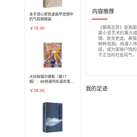
内容推荐
本乎游心郭若虚画学思想中
的气韵观精装
《聊斋志异》是我国
￥76.00
篇小说艺术的集大
理、官贪吏虐、豪强
种种现相。用唐人
段，成为家喻户晓的
不正当的社会风气，
大侦探福尔摩斯（第17
辑）：66快速列车谋杀案
（上海人美版）X
我的足迹
￥26.00