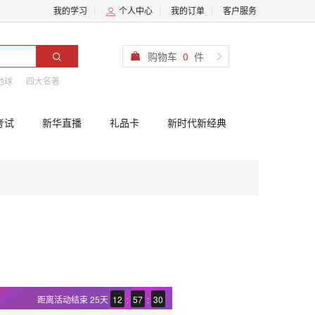
我的学习
个人中心
我的订单
客户服务
购物车
0
件
地球
四大名著
考试
新华直播
礼品卡
新时代新经典
距离活动结束
25天
12
:
57
:
29