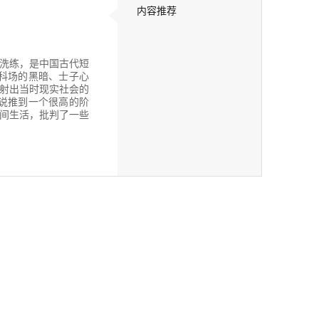
内容推荐
洗练，是中国古代短
科场的黑暗、士子心
射出当时现实社会的
说推到一个很高的阶
间生活，批判了一些