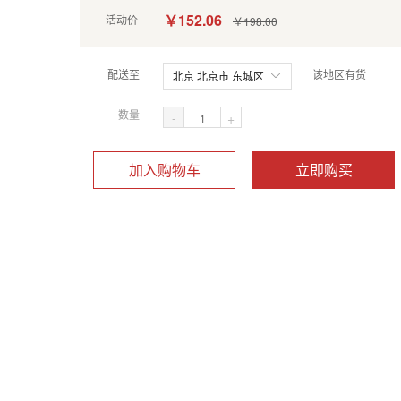
￥152.06
活动价
￥198.00
配送至
该地区有货
北京 北京市 东城区
数量
-
+
加入购物车
立即购买