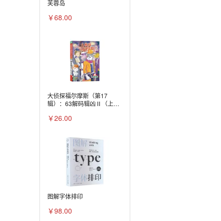
芙蓉岛
￥68.00
大侦探福尔摩斯（第17
辑）：63解码辑凶Ⅱ（上海
人美版）X
￥26.00
图解字体排印
￥98.00