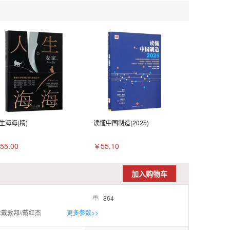
生海海(精)
读懂中国制造(2025)
55.00
￥55.10
加入购物车
重
864
:戴敦邦//戴红杰
更多参数>>