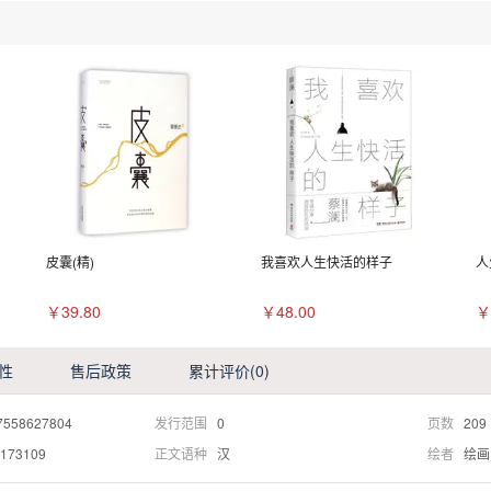
皮囊(精)
我喜欢人生快活的样子
人
￥39.80
￥48.00
￥
性
售后政策
累计评价
(0)
7558627804
发行范围
0
页数
209
173109
正文语种
汉
绘者
绘画