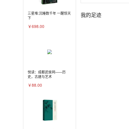
三星堆:沉睡数千年 一醒惊天
我的足迹
下
￥698.00
悦读：成都武侯祠——历
史，古建与艺术
￥88.00