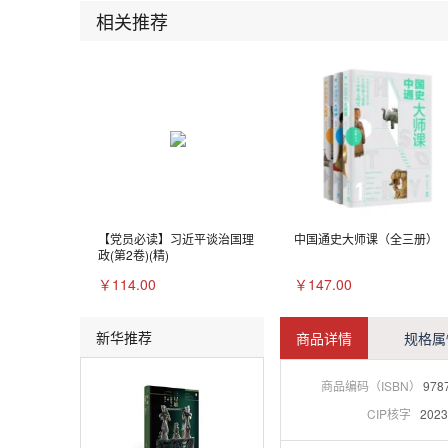
相关推荐
【党员必读】习近平谈治国理
中国通史大师课（全三册）
政(第2卷)(精)
￥114.00
￥147.00
新华推荐
商品详情
规格属
商品编码（ISBN）
978
CIP核字
2023