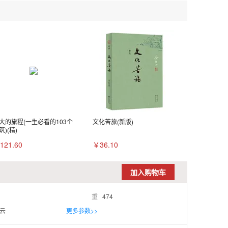
大的旅程(一生必看的103个
文化苦旅(新版)
筑)(精)
121.60
￥36.10
加入购物车
重
474
云
更多参数>>