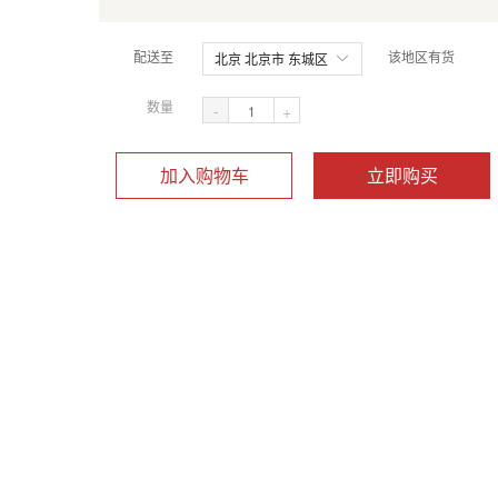
配送至
该地区有货
北京 北京市 东城区
数量
-
+
加入购物车
立即购买