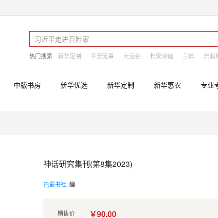
热门搜索
新华定制
平安无事
大运会
长安诗选
三体
流浪
中版书房
新华优选
新华定制
新华惠农
专业
神话研究集刊(第8集2023)
巴蜀书社
编
￥90.00
销售价