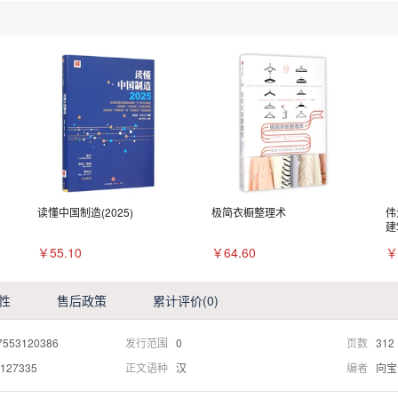
读懂中国制造(2025)
极简衣橱整理术
伟
建
￥55.10
￥64.60
￥
性
售后政策
累计评价
(0)
7553120386
发行范围
0
页数
312
127335
正文语种
汉
编者
向宝