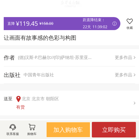
距直降结束：
¥
119.45
直降 
¥
158.00
22天
11
:
39
:
01
收藏
让画面有故事感的色彩与构图
作者
(德)汉斯·P.巴赫尔//(印)萨纳坦·苏里亚万希
更多作品
出版社
中国青年出版社
更多作品
送至  
北京 北京市 朝阳区
有货
用户评论(
0
)
加入购物车
立即购买
联系客服
购物车