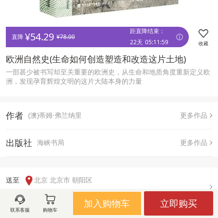
距直降结束：
¥
54.29
直降 
¥
78.00
22天
05
:
11
:
59
收藏
欧洲自然史(生命如何创造塑造和改造这片土地)
一部甚少被书写却至关重要的欧洲史，从生命和地质角度重新定义欧
洲，发现孕育辉煌文明的这片大陆本身的力量
作者
(澳)蒂姆·弗兰纳里
更多作品
出版社
海峡书局
更多作品
送至  
北京 北京市 朝阳区
有货
加入购物车
立即购买
联系客服
购物车