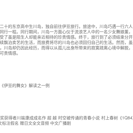
二十的东京高中生川岛，独自前往伊豆旅行。旅途中，川岛巧遇一行六人
同行一程。同行期间，川岛一方面心仪于流浪艺人中的一名少女舞娘薰，
受了虽是陌生人却能亲近相待的珍贵情感。终于，旅行到了必须结束分开
续飘泊卖艺的生活，而旅费将尽的川岛也必须回归自己的生活。然而，虽
，川岛却仍因此经历，而得以从孤儿出身所带来的寂寞疏离心境中解脱，
可贵情感。
 七 《伊豆的舞女》解读之一例
奖获得者川端康成成名作 超 越 时空被传诵的青春小说 村上春树《1Q8
文标注假名 赠日文全文音频 中文广播剧