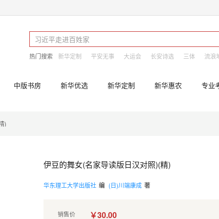
热门搜索
新华定制
平安无事
大运会
长安诗选
三体
流浪
中版书房
新华优选
新华定制
新华惠农
专业
精)
伊豆的舞女(名家导读版日汉对照)(精)
华东理工大学出版社
编
(日)川端康成
著
￥30.00
销售价