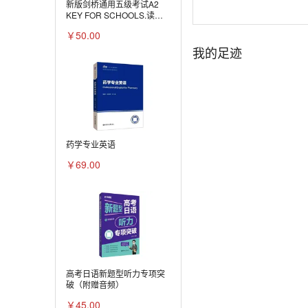
新版剑桥通用五级考试A2
KEY FOR SCHOOLS.读故
事记单词：KET词汇轻松记
￥50.00
我的足迹
药学专业英语
￥69.00
高考日语新题型听力专项突
破（附赠音频）
￥45.00