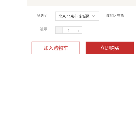
配送至
该地区有货
北京 北京市 东城区
数量
-
+
加入购物车
立即购买