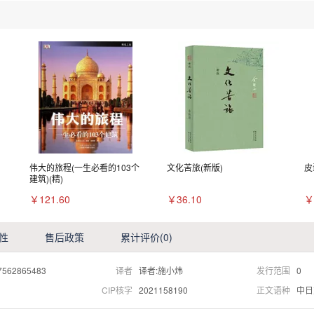
伟大的旅程(一生必看的103个
文化苦旅(新版)
皮
建筑)(精)
￥121.60
￥36.10
￥
性
售后政策
累计评价
(0)
7562865483
译者
译者:施小炜
发行范围
0
CIP核字
2021158190
正文语种
中日