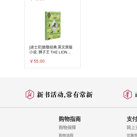
[迪士尼]致敬经典.英文原版
小说. 狮子王 THE LION
KING（精装绘图有声版）
￥55.00
购物指南
支
购物保障
网上
购物流程
优惠