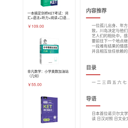
内容推荐
一本搞定剑桥KET考试：词
汇+语法+听力+阅读+口语
+写作+模拟试卷.剑桥通用五
一位孤儿出身、年方
￥109.00
级考试A2 KEY FOR
致，川岛决定与他们
SCHOOLS
艺人们的相处中，感
要前往下一个地点继
一段难有结果的情感
并且相互信任依赖的
目录
非凡数学：小学奥数加油站
（几何）
一 二 三 四 五 六
￥55.00
导语
日本首位诺贝尔文学
读 日汉对照 日文全