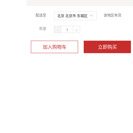
配送至
该地区有货
北京 北京市 东城区
数量
-
+
加入购物车
立即购买