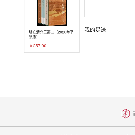
第十四章 月落
第十五章 玉别
我的足迹
尾声 月魂
明亡清兴三部曲（2026年平
装版）
￥257.00