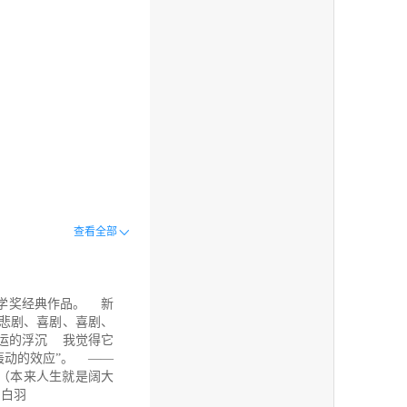
查看全部
学奖经典作品。 新
，悲剧、喜剧、喜剧、
运的浮沉 我觉得它
轰动的效应”。 ——
（本来人生就是阔大
刘白羽