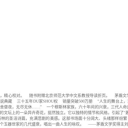
订，精心校对。 随书附赠北京师范大学中文系教授导读折页。 茅盾文
篇小说典藏 三十五年DU家SHOU权 销量突破500万册 “人生的舞台上
舍昼夜，无尽无休……” 一个穆斯林家族，六十年间的兴衰，三代人命
的文坛上的一朵异卉奇花，挺然独立。它以独特的情节和风格，引起了“
斯林的圣洁诗篇，充满悲剧的美感。这部书场面十分阔大、头绪那样纷繁
个玉器世家的几代盛衰，唱出一曲人生的咏叹。 ——茅盾文学奖得主