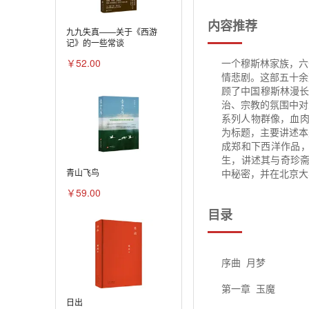
内容推荐
九九失真——关于《西游
记》的一些常谈
￥52.00
一个穆斯林家族，六
情悲剧。这部五十余
顾了中国穆斯林漫长
治、宗教的氛围中对
系列人物群像，血肉
为标题，主要讲述本
成郑和下西洋作品，
生，讲述其与奇珍斋
青山飞鸟
中秘密，并在北京大
￥59.00
目录
序曲 月梦
第一章 玉魔
日出