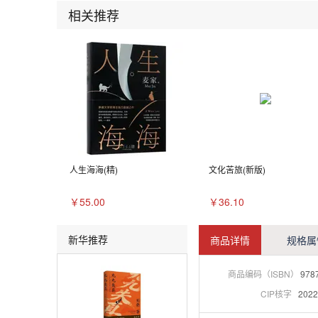
相关推荐
人生海海(精)
文化苦旅(新版)
￥55.00
￥36.10
新华推荐
商品详情
规格属
商品编码（ISBN）
978
CIP核字
2022