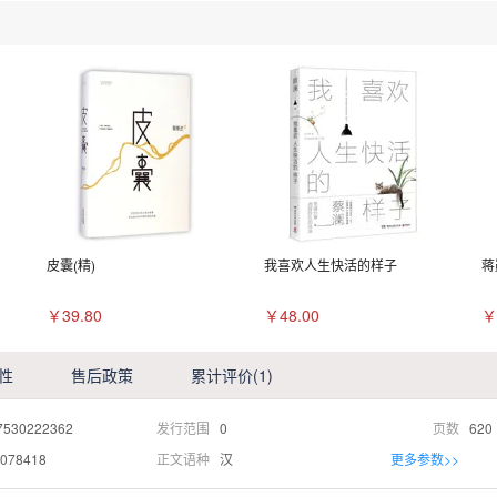
皮囊(精)
我喜欢人生快活的样子
蒋
￥39.80
￥48.00
￥
性
售后政策
累计评价
(1)
7530222362
发行范围
0
页数
620
078418
正文语种
汉
更多参数>>