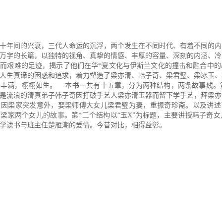
十年间的兴衰，三代人命运的沉浮，两个发生在不同时代、有着不同的内
万字的长篇，以独特的视角、真挚的情感、丰厚的容量、深刻的内涵、冷
而艰难的足迹，揭示了他们在华*夏文化与伊斯兰文化的撞击和融合中的
人生真谛的困惑和追求，着力塑造了梁亦清、韩子奇、梁君璧、梁冰玉、
丰满，栩栩如生。 本书一共有十五章，分为两种结构，两条故事线。第
是流浪的清真弟子韩子奇因打破手艺人梁亦清玉器而留下学手艺，拜梁亦
因梁家突发意外，娶梁师傅大女儿梁君璧为妻，重振奇珍斋。以及讲述了
梁家两个女儿的故事。第*二个结构以“玉X”为标题，主要讲授韩子奇
学读书与班主任楚雁潮的爱情。今昔对比，相得益彰。