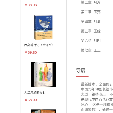
第二章 月冷
￥38.96
第三章 玉殇
第四章 月清
第五章 玉缘
第六章 月明
西高地行记（增订本）
第七章 玉王
￥59.80
第八章 月晦
导语
第九章 玉游
第十章 月情
最新版本，全面修
第十一章 玉劫
中国70年70部长
无法沟通的我们
悲剧，轮番演出，不
第十二章 月恋
￥68.00
是现代中国百花齐放
冰心 这是一部穆
第十三章 玉归
而纷繁的），通过一