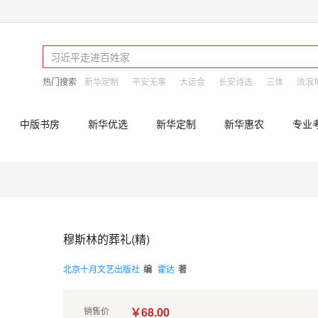
热门搜索
新华定制
平安无事
大运会
长安诗选
三体
流浪
中版书房
新华优选
新华定制
新华惠农
专业
穆斯林的葬礼(精)
北京十月文艺出版社
编
霍达
著
￥68.00
销售价