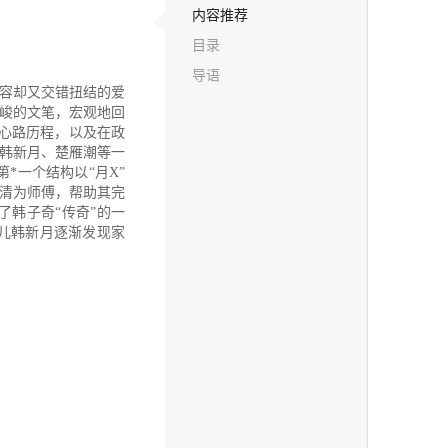
内容推荐
目录
导语
容却又交错扭结的爱
峻的文笔，宏观地回
心路历程，以及在政
韩新月、楚雁潮等一
*一个结构以“月X”
清为师傅，帮助其完
韩子奇“传奇”的一
女儿韩新月逐渐发现家