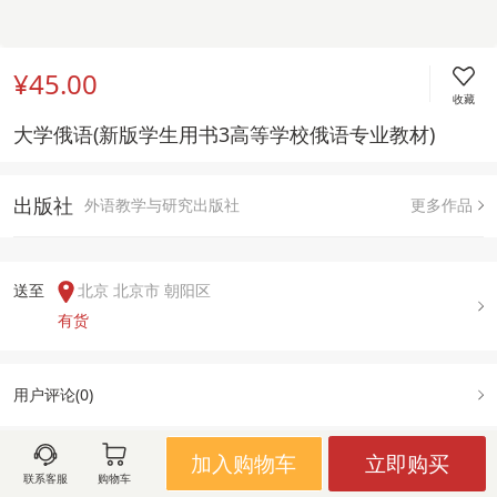
¥45.00
收藏
大学俄语(新版学生用书3高等学校俄语专业教材)
出版社
外语教学与研究出版社
更多作品
送至  
北京 北京市 朝阳区
有货
用户评论(
0
)
加入购物车
立即购买
联系客服
购物车
图文详情
出版信息
售后政策