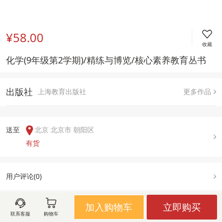
¥58.00
收藏
化学(9年级第2学期)/精练与博览/核心素养教育丛书
出版社
上海教育出版社
更多作品
送至  
北京 北京市 朝阳区
有货
用户评论(
0
)
加入购物车
立即购买
联系客服
购物车
图文详情
出版信息
售后政策