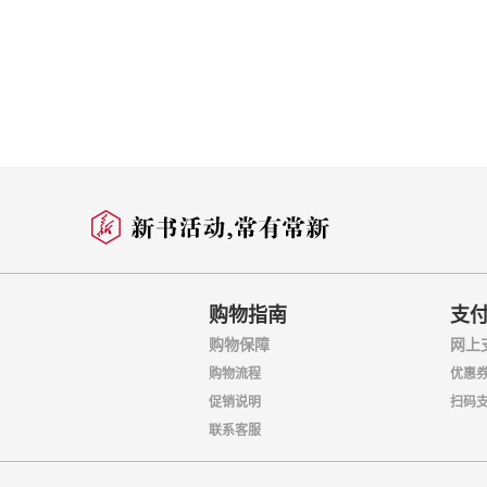
成立的消息，冲破国
恐龙足印与地质新发
回国后，李四光担
沈括的地理考察
量。他运用地质力学
《山海经》中的古代
李四光长期从事古生
方面贡献卓著。他还
郦道元的地理发现
测量、地质构造模拟
科，这也是他凝注心
李四光与地质力学
我们知道，地质力学
哥伦布开辟新航线
而追索地壳运动的起
破解极光形成之谜
震地质等方面问题的
《地质力学的基础与
北极探险与“鹦鹉螺
购物指南
支
哥伦布开辟新航线
隐藏在南极冰层下的
购物保障
网上
因为在人们发现美洲
者才第一次踏上了那
购物流程
优惠
青藏高原的“本来面目
促销说明
扫码
15世纪时，有一
探寻黄土高原的成因
这时意大利青年哥伦
联系客服
洋后到达亚洲！
撒哈拉——曾经的绿