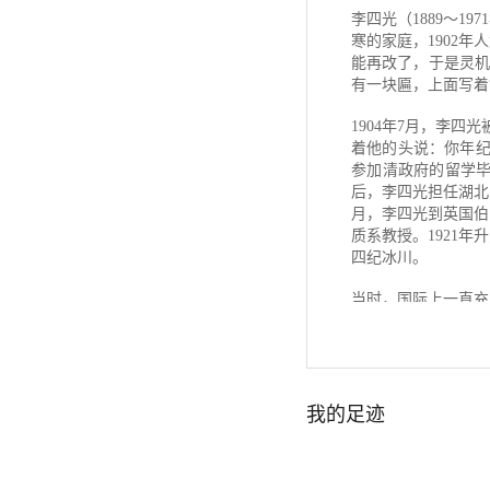
本书 将如实记述人
李四光（1889～
大影响 ，引领读者
寒的家庭，1902
一行测量子午线
能再改了，于是灵机
中国古代的天文观测
有一块匾，上面写着
张衡和地动仪
1904年7月，李
着他的头说：你年纪
伽利略发明天文望远
参加清政府的留学
后，李四光担任湖北
射电望远镜
月，李四光到英国伯
质系教授。1921
哈勃太空望远镜
四纪冰川。
寻找外星人
当时，国际上一直充
下游、江西庐山、安
天外来客UFO
章。他考察出庐山是
立，是我国第四纪地
地理大发现
我的足迹
1928年李四光担任
化石的发现
然科学博士学位，19
年7月，李四光赴英
鱼龙化石中隐藏信息
源》的学术报告，引