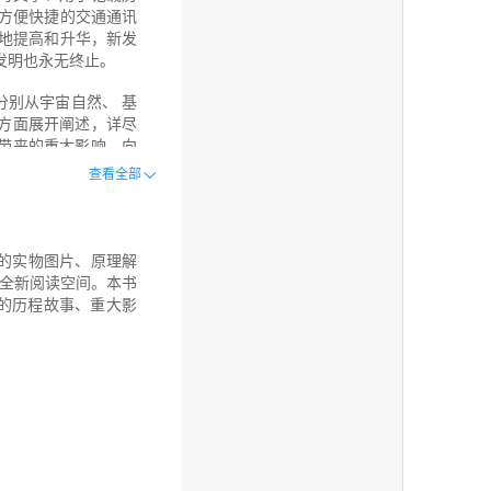
种方便快捷的交通通讯
断地提高和升华，新发
发明也永无终止。
分别从宇宙自然、 基
方面展开阐述，详尽
带来的重大影响，向
，阐述发明与发现的重
查看全部
所发明创造，正如 爱
创新能力，激发读者
现的实物图片、原理解
学的浓烈兴趣。伟大
全新阅读空间。本书
处，我们也必须乐于用
的历程故事、重大影
等多种编排手法的 有
”、“大事记” 等一
介绍，以加强知识 的
知识面，启迪思维、
发现的实物图片、原理
信息的全新阅读空间。