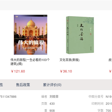
伟大的旅程(一生必看的103个
文化苦旅(新版)
皮
建筑)(精)
￥121.60
￥36.10
￥
性
售后政策
累计评价
(0)
7511347886
编者
刘晓菲
中图分类号
N19
页数
430
印刷时间
201
重
908
字数
700