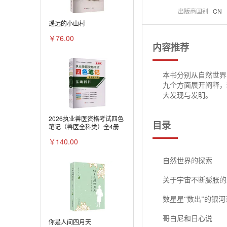
出版商国别
CN
遥远的小山村
￥76.00
内容推荐
本书分别从自然世界
九个方面展开阐释，
大发现与发明。
2026执业兽医资格考试四色
目录
笔记（兽医全科类）全4册
￥140.00
自然世界的探索
关于宇宙不断膨胀的
数星星“数出”的银河
哥白尼和日心说
你是人间四月天