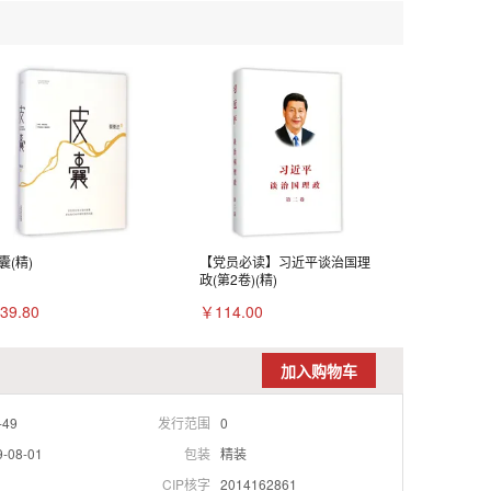
囊(精)
【党员必读】习近平谈治国理
政(第2卷)(精)
39.80
￥114.00
加入购物车
-49
发行范围
0
9-08-01
包装
精装
CIP核字
2014162861