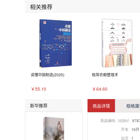
相关推荐
读懂中国制造(2025)
极简衣橱整理术
￥55.10
￥64.60
新华推荐
商品详情
规格属
商品编码（ISBN）
978
开本
16开
出次
1