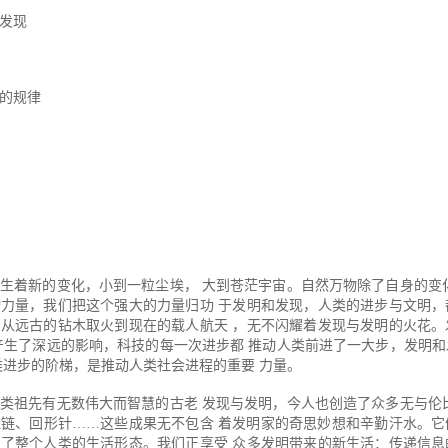
发现
的规律
生着新的变化，小到一粒尘埃， 大到苍茫宇宙。自然万物除了自身的变
力量，我们把这个强大的力量归功 于发明和发现，人类的进步与文明，
从远古的钻木取火到现在的载人航天 ，无不闪耀着发现与发明的火花。
产生了深远的影响，科技的每一次进步都 推动人类前进了一大步，发明
类进步的阶梯，是推动人类社会进程的重要 力量。
类祖先有无数伟大而智慧的古老 发现与发明，今人也创造了众多无与伦
链、回形针……这些成果无不包含 着发明家的奇思妙想和辛勤汗水。它
了整个人类的生活形态。我们正享受 众多发明带来的新生活：传递信息