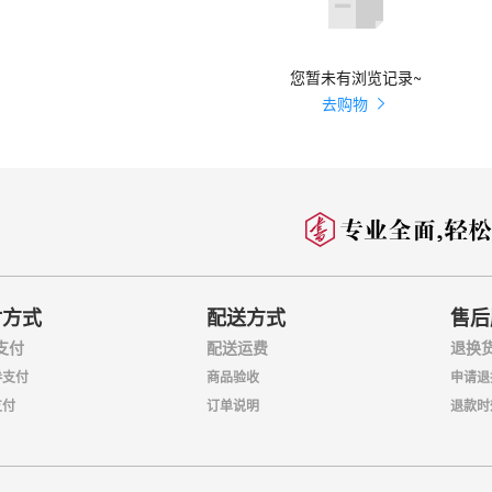
民党反动派的阻挠，于1950年初回到祖国的怀抱。
现
任了新中国的地质部部长，做了大量的地质研究、勘探工作，探明了数以
理论成功找到油田，使我国一举摘掉了贫油国的帽子。
您暂未有浏览记录~
地理
去购物
物学、冰川学和地质力学的研究，在鉴定古生物化石、发现中国第四纪冰
开创了许多新的领域，包括同位素地质、构造带地质化学、岩石蠕变及高
实验等。纵论其一生，李四光在科学史上最大的贡献，莫过于创立了地质
血最多的一门学科。
是一门研究岩石变形和破坏的学科。它是运用力学的观点研究地壳的各种
源，探讨性解决地壳运动问题的途径。地质力学的研究，对于矿产的分布
解决具有重要的指导意义。李四光的地质力学思想较系统地体现在他所著
方法》、《地质力学概论》等著作中。
号”穿越白令海峡
付方式
配送方式
售后
 美国是世界上唯一的超级大国，创造了高度发达的物质文明，但是它的
秘密
支付
配送运费
退换
大陆之前，那里还是一片蛮荒之地。而当伟大的航海家哥伦布开辟了新航
片广阔的土地。
券支付
商品验收
申请退
”
支付
订单说明
退款时
些学者认为，由于地球是圆形的，只要从欧洲出发．向西航行，经过非洲
布正酝酿着一个雄心勃勃的冒险计划：乘船沿着与马可·波罗相反的方向
洲