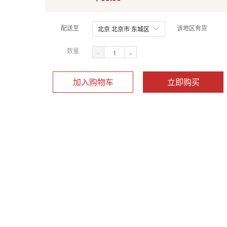
配送至
该地区有货
北京 北京市 东城区
数量
-
+
加入购物车
立即购买