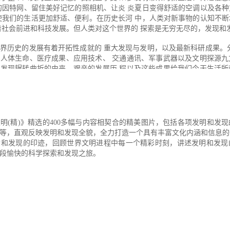
的因特网、留住美好记忆的照相机、让炎 炎夏日变得舒适的空调以及各
使我们的生活更加舒适、便利。在历史长河 中，人类对新事物的认知不
着社会前进和科技发展。但人类对这个世界的 探索是无穷无尽的，发现和
环
界历史的发展有着开拓性成就的 重大发现与发明，以及最新科研成果。
王星
人体生命、医疗成果、应用技术、 交通通讯、军事武器以及文明探源九
发现辗转曲折的由来、艰辛的发展历 程以及这些成果给我们今天生活所
清晰的世界发明和发现的历史，凸显重大 发明与发现和人类文明的关联
，探索发明和发现的启迪意义。
索改变人类命运的科学结晶，发 现科学的奥秘与规律，并在此基础上有
创造会带来更多的发明创造。读本 书能让读者树立正确的科学观，增强
明(精)》精选的400多幅与内容相契合的精美图片，包括各项发明和发
重大问题，培养创新思维，学会站在 巨人的肩膀上做巨人，产生钻研科
等，直观反映发明和发现全貌，全力打造一个具有丰富文化内涵和信息的
富兰克林曾勉励大家说：“我们在享受着 他人的发明给我们带来的巨大益
索和发现的印迹，回顾世界文明进程中每一个精彩时刻，讲述发明和发现
人服务。”
—空间站
段愉快的科学探索和发现之旅。
分类、词条式的阐述方式、形式 多样的辅助栏目、解析详细的珍贵图片
之路
的方式诠释科学。同时，本书将版 式设计和体例巧妙结合，开辟了“知识窗
发展史上具有重大影响的大事件 、发现和发明、名人等做了全面的补充
明
短小精悍的篇幅清晰而完整地呈现 世界发明和发现的概况，拓展读者的
能力。全书精选的400多幅与内容相契 合的精美图片，包括各项发明和
”的历程
照片等，直观反映发明和发现全貌，全力 打造一个具有丰富文化内涵和
历》