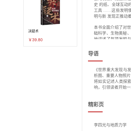
史 的纸、全球互动
水星的真面目
工具 ……这些发明
明与新 发现正推动
土星与神奇的土星光
本书全面介绍了对世
决疑术
从方程中解出来的海
础科学、生物奥秘、
￥39.80
地讲述了每项发明与
苏颂发明水运仪象台
读 者展示一部脉络
大作 用和深远影响
导语
施瓦贝发现太阳黑子
本书旨在引领读者探
行星探测器
默生所言：一项发明
《世界重大发现与发
关注人类社会发展的
航天飞机
析图、重要人物照片
的 科学家和发明家
将如实记述人类探
自 己的发明去为他
人类在太空的住所—
响，引领读者开始一
编者通过科学系统的
人造地球卫星的发明
机结合，以一种全新
精彩页
些辅助栏目，对世界
航天器“软着陆”的发
深度和广度，力图用
开发智力、培养创新
让航天器克服“热障
李四光与地质力学
解 析图、重要人物
浑仪、浑象、《大衍