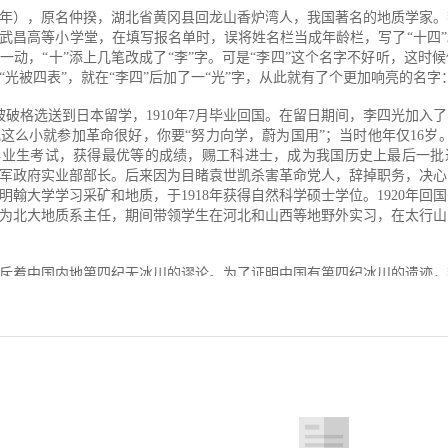
类探索和发现的印迹，回顾世界文明进程中 每一个精彩时刻，讲述发明
1971年），原名仲揆，湖北省黄冈县回龙山香炉湾人，我国著名的地质学家
开始一段愉快的科学探索和发现之旅。
年人武昌高等小学堂，在填写报名单时，误将姓名栏当成年龄栏，写了“十四
一动，“十”添上几笔改成了“李”字。可是“李四”这个名字不好听，这时
工具——浑天仪
“光被四表”，就在“李四”后加了一“光”字，从此就有了个更加响亮的名字
四光被破格选送到日本留学，1910年7月毕业回国。在留日期间，李四光加入
这么小就参加革命很好，你要“努力向学，蔚为国用”；当时他年仅16岁。1
镜
毕业生考试，获得最优等的成绩，赐工科进士，成为我国历史上最后一批
军政府实业部部长。后来因为目睹袁世凯杀害革命党人，辞掉职务，决心留学
明翰大学学习采矿和地质，于1918年获得自然科学硕士学位。1920年回
年升为北大地质系主任，期间带领学生在河北和山西等地野外实习，在太行
斥着中国内地第四纪无冰川的谬论。为了证明中国有第四纪冰川的遗迹，
徽黄山和华南等地，经过深入调查，收集到很多证据，发表了一系列关于
“中国第四纪冰川的典型地区”。他的成果得到了国际科学界的承认。中
层学和气候学研究上的一个重要里程碑。
中央研究院地质所所长，1929年被英国伦敦地质学会选为国外会员，1931
34年应邀赴英国伯明翰和剑桥等大学讲学，1936年回国后继续进行地质考察
国参加第18届国际地质大会，第一次应用他创立的地质力学理论，作了
的发现
起了强烈反响。从此，地质力学这门新学科正式进入世界科技殿堂。此后