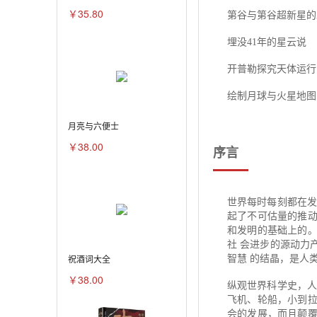
￥35.80
第谷与第谷超新星的
埋没41年的星云说
开普勒探究天体运行
绘制月球与火星地图
月球秘密的发现历程
月亮与六便士
￥38.00
序言
阿波罗计划
关于恒星运动的发现
世界每时每刻都在发
彗星的真面目
起了不可估量的推动
和发明的基础上的。
哈雷和哈雷彗星
社 会进步的源动力
流星雨的成因发现
祝酒词大全
智慧 的结晶，是人
￥38.00
发现脉冲星
纵观世界科学史，人
飞机、轮船，小到拉
神秘的“太白”金星
会的发展，而且颠覆