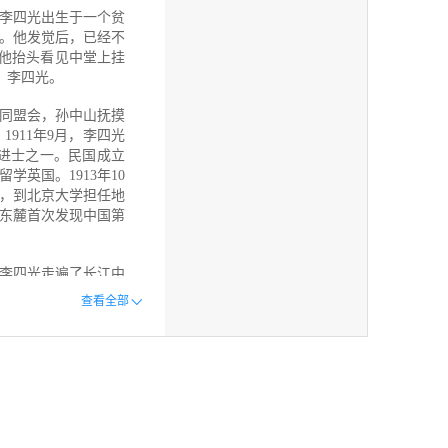
和发现的历程故事、重
。李四光出生于一个贫
”。他发觉后，已经不
候他抬头看见中堂上挂
：李四光。
了同盟会，孙中山抚摸
911年9月，李四光
进士之一。民国成立
英国。1913年10
国，到北京大学担任地
山东麓首次发现中国第
李四光走遍了长江中
中国第四纪冰川的文
查看全部
国第四纪冰川理论的确
年被伯明翰大学授予自
和研究工作。1947
题为《新华夏海之起
，李四光得知新中国