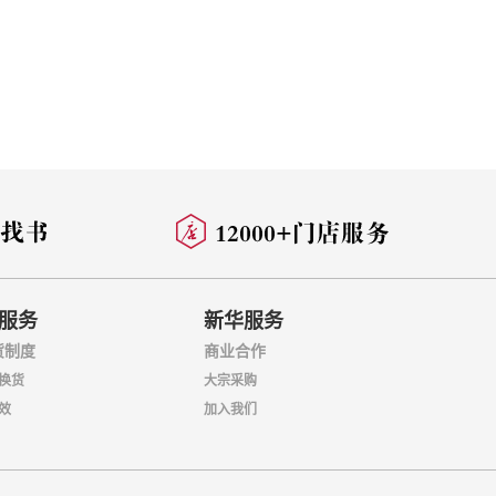
百计的矿种和矿产储
川和创立地质力学等
温高压实验、地应力
力学这一新兴边缘学
构造体系和形式，进
规律、工程地质、地
的《中国地质学》、
服务
新华服务
历史只有两百多年。
货制度
商业合作
线之后，无数的拓荒
换货
大宗采购
效
加入我们
南部就可抵达亚洲。
向西航行，穿越大西