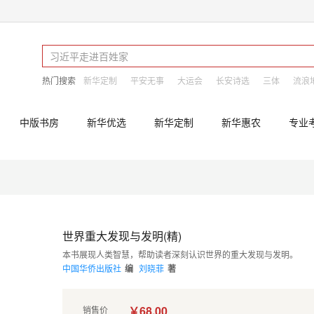
热门搜索
新华定制
平安无事
大运会
长安诗选
三体
流浪
中版书房
新华优选
新华定制
新华惠农
专业
世界重大发现与发明(精)
本书展现人类智慧，帮助读者深刻认识世界的重大发现与发明。
中国华侨出版社
编
刘晓菲
著
￥68.00
销售价