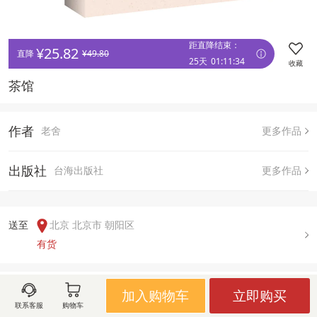
距直降结束：
¥
25.82
直降 
¥
49.80
25天
01
:
11
:
34
收藏
茶馆
作者
老舍
更多作品
出版社
台海出版社
更多作品
送至  
北京 北京市 朝阳区
有货
用户评论(
0
)
加入购物车
立即购买
联系客服
购物车