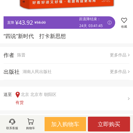
距直降结束：
¥
43.92
直降 
¥
58.00
24天
03
:
41
:
45
收藏
“四说”新时代　打卡新思想
作者
陈晋
更多作品
出版社
湖南人民出版社
更多作品
送至  
北京 北京市 朝阳区
有货
用户评论(
0
)
加入购物车
立即购买
联系客服
购物车