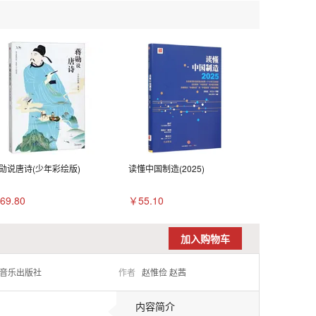
勋说唐诗(少年彩绘版)
读懂中国制造(2025)
69.80
￥55.10
加入购物车
音乐出版社
作者
赵惟俭 赵茜
内容简介