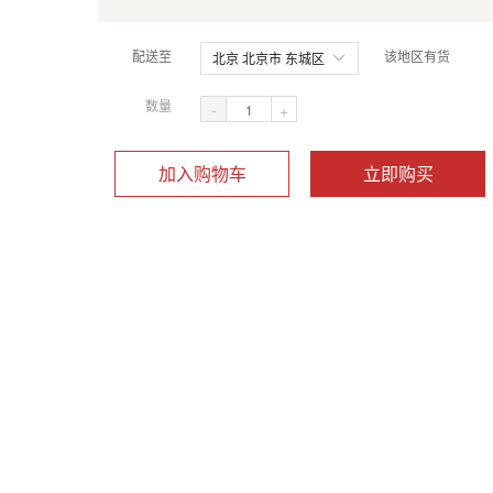
配送至
该地区有货
北京 北京市 东城区
数量
-
+
加入购物车
立即购买