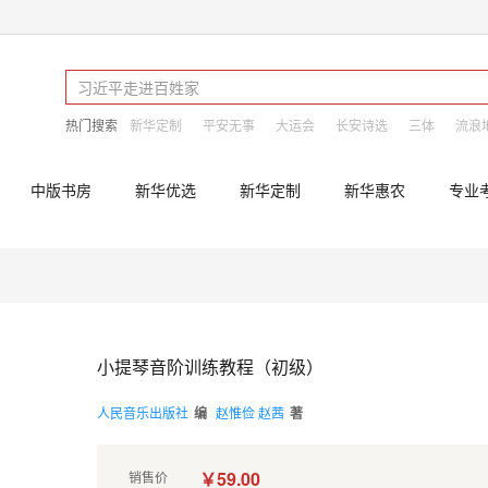
热门搜索
新华定制
平安无事
大运会
长安诗选
三体
流浪
中版书房
新华优选
新华定制
新华惠农
专业
小提琴音阶训练教程（初级）
人民音乐出版社
编
赵惟俭 赵茜
著
￥59.00
销售价