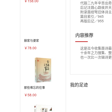
￥158.00
代跋二九年辛苦出奇
后记注聂心路侯井天／
附录聂绀弩旧体诗主
篇目索引／945
再版后记／955
内容推荐
娘家与婆家
￥78.00
这是迄今收集聂诗最
十余年之力搜集、整
也一次比一次辑诗更
我的足迹
那些难忘的往事
￥58.00