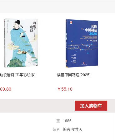
勋说唐诗(少年彩绘版)
读懂中国制造(2025)
69.80
￥55.10
加入购物车
重
1686
编者
编者:侯井天