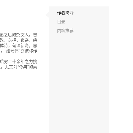
作者简介
目录
内容推荐
鲁迅之后的杂文人。曾
改、关押、丧亲、疾
旧体诗，句法新奇，思
。“绀弩体”亦被称作
其后穷二十余年之力搜
，尤其对“今典”的索