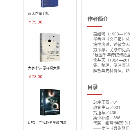
蓝氏养猫手札
作者简介
￥79.90
聂绀弩（1903—
任香港《文汇报》总
病中度过，钟敬文因
力深厚，芜杂中见真
“我国千年传统诗歌
侯井天（1924—
集、整理、笺注聂诗
大学十讲 怎样读大学
解极具史料价值。辑
￥78.00
目录
总序王蒙／01
散宜生诗／001
拾遗草／435
集评补编／888
代跋一绀弩“诗案”的
UFO：寻找外星生命内幕
——侯注《聂绀弩旧