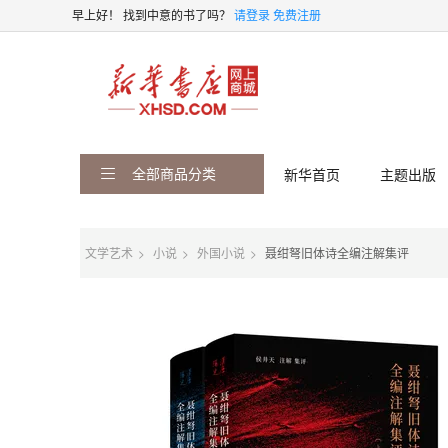
早上好！
找到中意的书了吗？
请登录
免费注册
全部商品分类
新华首页
主题出版
文学艺术
小说
外国小说
聂绀弩旧体诗全编注解集评