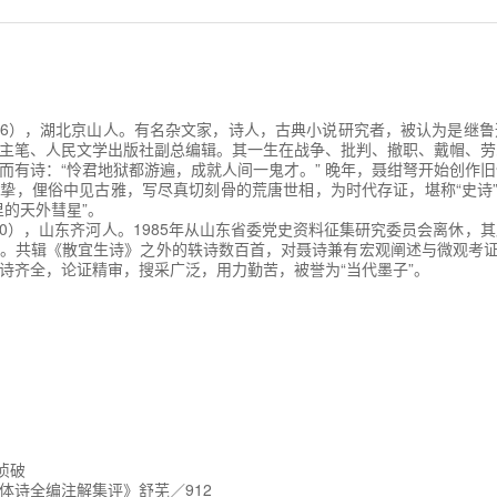
1986），湖北京山人。有名杂文家，诗人，古典小说研究者，被认为是继
主笔、人民文学出版社副总编辑。其一生在战争、批判、撤职、戴帽、劳
而有诗：“怜君地狱都游遍，成就人间一鬼才。” 晚年，聂绀弩开始创作
挚，俚俗中见古雅，写尽真切刻骨的荒唐世相，为时代存证，堪称“史诗”
里的天外彗星”。
2010），山东齐河人。1985年从山东省委党史资料征集研究委员会离休，
。共辑《散宜生诗》之外的轶诗数百首，对聂诗兼有宏观阐述与微观考证
诗齐全，论证精审，搜采广泛，用力勤苦，被誉为“当代墨子”。
侦破
体诗全编注解集评》舒芜／912