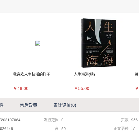
我喜欢人生快活的样子
人生海海(精)
蒋
￥48.00
￥55.00
￥
性
售后政策
累计评价
(0)
7203107064
发行范围
0
页数
956
026446
高
59
正文语种
汉