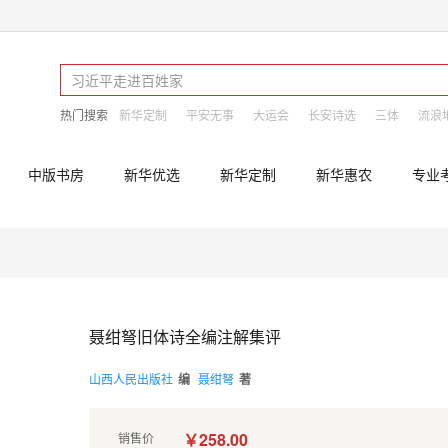
热门搜索
新华定制
平安无事
大运会
长安诗选
三体
流浪
中版书房
新华优选
新华定制
新华惠农
专业
聂绀弩旧体诗全编注解集评
山西人民出版社
编
聂绀弩
著
￥258.00
销售价