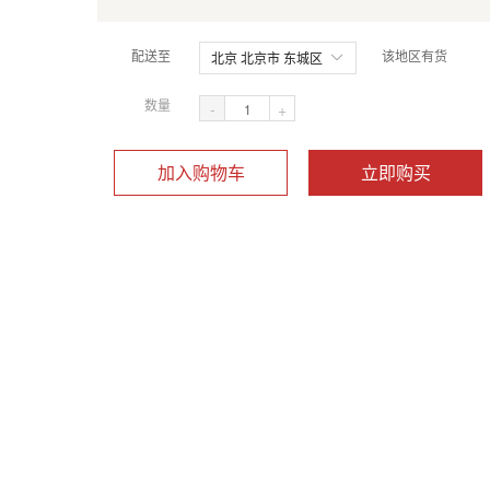
配送至
该地区有货
北京 北京市 东城区
数量
-
+
加入购物车
立即购买