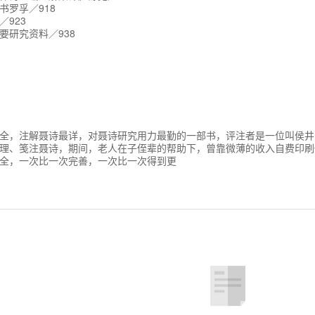
书罗孚／918
923
要研究资料／938
全，注解聂诗最详，对聂诗研究用力最勤的一部书，评注者是一位叫侯井
理、笺注聂诗，期间，老人在子侄辈的帮助下，曾靠微薄的收入自费印刷
全，一次比一次完善，一次比一次得到更