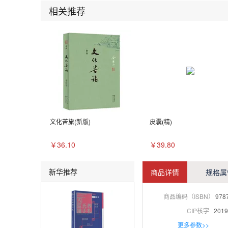
相关推荐
文化苦旅(新版)
皮囊(精)
￥36.10
￥39.80
新华推荐
商品详情
规格属
商品编码（ISBN）
978
CIP核字
2019
更多参数>>