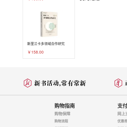
四、变量操作化与
第四章 布隆迪胡图
一、1993年内战
二、胡图族武装组
斯里兰卡多领域合作研究
三、国内和平进程
￥158.00
四、国际和平进程
五、验证与分析
第五章 “上帝抵抗军
一、北乌干达冲突以
二、“被遗忘的”国
购物指南
支
三、朱巴和平进程
购物保障
网上
四、验证与分析
购物流程
优惠