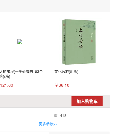
大的旅程(一生必看的103个
文化苦旅(新版)
筑)(精)
121.60
￥36.10
加入购物车
重
418
更多参数>>