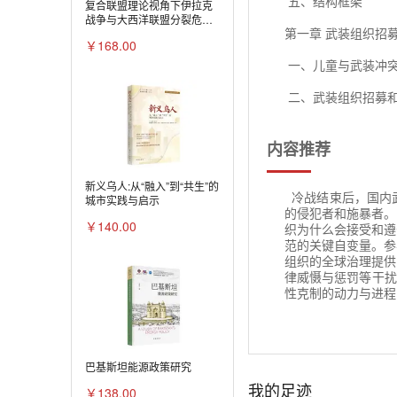
五、结构框架
复合联盟理论视角下伊拉克
战争与大西洋联盟分裂危机
第一章 武装组织招
研究
￥168.00
一、儿童与武装冲
二、武装组织招募
三、问题提出与现
内容推荐
第二章 社会性克制
新义乌人:从“融入”到“共生”的
一、儿童兵规范的
冷战结束后，国内
城市实践与启示
的侵犯者和施暴者。
二、国际社会与儿
￥140.00
织为什么会接受和遵
范的关键自变量。参
三、社会性克制：
组织的全球治理提供
律威慑与惩罚等干扰
第三章 参与进程：
性克制的动力与进程
一、规范传播的文
二、参与进程：概
巴基斯坦能源政策研究
三、基本假定
我的足迹
￥138.00