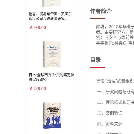
作者简介
语言、贸易与帝国：英国东
印度公司汉语政策研究
（1736—1834年）
颜琳，2012年毕
￥168.00
者。主要研究方向是
例》《安全与靠前关
学学报(社科类)》
目录
日本“全球南方”外交的再定位
与实践路径
导论 “治理”武装组织
￥128.00
一、研究问题与既
二、理论框架和研
三、案例验证
四、资料来源