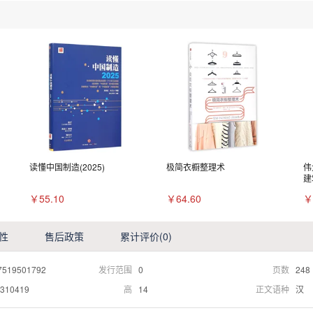
读懂中国制造(2025)
极简衣橱整理术
伟
建
￥55.10
￥64.60
￥
性
售后政策
累计评价
(0)
7519501792
发行范围
0
页数
248
310419
高
14
正文语种
汉