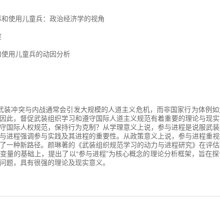
募和使用儿童兵：政治经济学的视角
突
和使用儿童兵的动因分析
有解释
：武装组织行为的规范性分析
发展历程
武装冲突与内战通常会引发大规模的人道主义危机，而非国家行为体例如
因此，督促武装组织学习和遵守国际人道主义规范有着重要的理论与现实
童保护
守国际人权规范，保持行为克制？从学理意义上说，参与进程是说服武装
与进程强调参与实践及其进程的重要性。从政策意义上说，参与进程重视
概念界定与辨析
了一种新路径。颜琳著的《武装组织规范学习的动力与进程研究》在评估
变量的基础上，提出了以“参与进程”为核心概念的理论分析框架，旨在
社会性克制的动力与进程
问题，具有很强的理论及现实意义。
献梳理
念界定与辨析