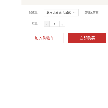
配送至
该地区有货
北京 北京市 东城区
数量
-
+
加入购物车
立即购买