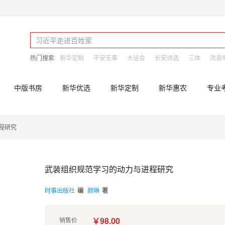
热门搜索
新华定制
平安无事
大运会
长安诗选
三体
流浪
中版书房
新华优选
新华定制
新华惠农
专业
程研究
武装组织规范学习的动力与进程研究
时事出版社
编
颜琳
著
￥98.00
销售价