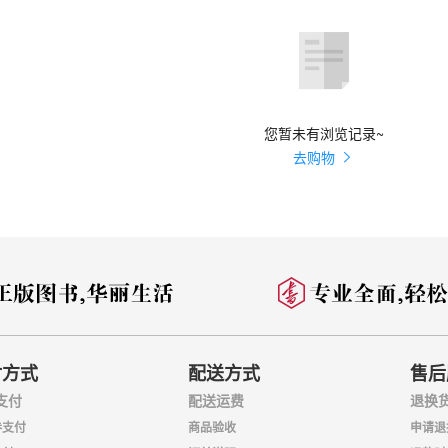
假设推导
族武装组织——成功的参与进程
织
您暂未有浏览记录~
去购物
”——失败的参与进程
及“上帝抵抗军”的背景介绍
际和平进程
付方式
配送方式
售后
支付
配送运费
退换
券支付
商品验收
申请退