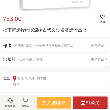
¥33.00
收藏
杜甫诗选译(珍藏版)/古代文史名著选译丛书
作者
总主编:章培恒//安平秋//马樟根|校注:倪其心//吴鸥
更多作品
出版社
江苏凤凰出版社
更多作品
送至  
北京 北京市 朝阳区
有货
用户评论(
0
)
加入购物车
立即购买
联系客服
购物车