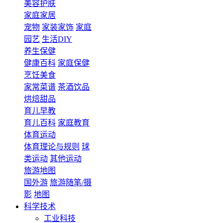
美容护肤
家庭家居
宠物
家装家饰
家庭
园艺
生活DIY
养生保健
健康百科
家庭保健
烹饪美食
家常菜谱
茶酒饮品
烘焙甜品
育儿早教
育儿百科
家庭教育
体育运动
体育理论与规则
球
类运动
其他运动
旅游地图
国外游
旅游随笔/摄
影
地图
科学技术
工业科技