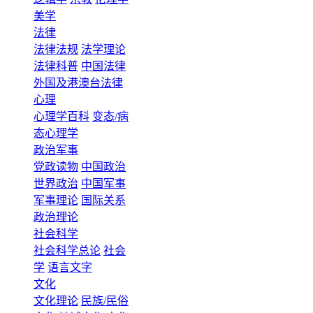
美学
法律
法律法规
法学理论
法律科普
中国法律
外国及港澳台法律
心理
心理学百科
变态/病
态心理学
政治军事
党政读物
中国政治
世界政治
中国军事
军事理论
国际关系
政治理论
社会科学
社会科学总论
社会
学
语言文字
文化
文化理论
民族/民俗