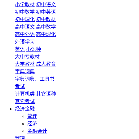
小学教材
初中语文
初中数学
初中英语
初中理化
初中教材
高中语文
高中数学
高中外语
高中理化
外语学习
英语
小语种
大中专教材
大学教材
成人教育
字典词典
字典词典、工具书
考试
计算机类
其它语种
其它考试
经济金融
管理
经济
金融会计
管理