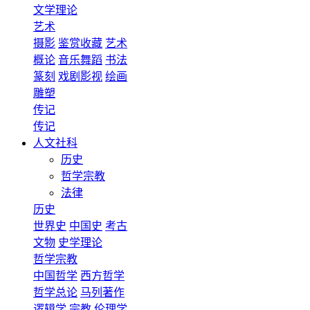
文学理论
艺术
摄影
鉴赏收藏
艺术
概论
音乐舞蹈
书法
篆刻
戏剧影视
绘画
雕塑
传记
传记
人文社科
历史
哲学宗教
法律
历史
世界史
中国史
考古
文物
史学理论
哲学宗教
中国哲学
西方哲学
哲学总论
马列著作
逻辑学
宗教
伦理学