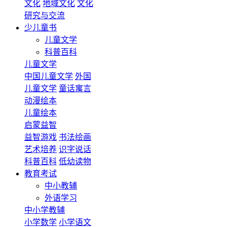
文化
地域文化
文化
研究与交流
少儿童书
儿童文学
科普百科
儿童文学
中国儿童文学
外国
儿童文学
童话寓言
动漫绘本
儿童绘本
启蒙益智
益智游戏
书法绘画
艺术培养
识字说话
科普百科
低幼读物
教育考试
中小教辅
外语学习
中小学教辅
小学数学
小学语文