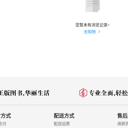
讲公平 海 声 048
家法当王法 海 声 051
世界挖坑儿 海 声 054
 担正义 行正道 海 声 057
您暂未有浏览记录~
物长宜放眼量 海 声 060
扣不到中国头上 苏晓晖 062
去购物
歪心歪理 张 红 064
本走下去 贾秀东 067
是在挑战全世界 华益文 069
一堂全民教育课 王 文 071
“对美贸易自卫反击战” 贾秀东 073
国的病 贾晋京 076
战的关键底气 梅新育 078
能吗？ 苏晓晖 080
所向 正 楷 082
再次伟大”吗？ 胡继鸿 085
！ 贾秀东 087
说梦！ 王俊岭 090
清醒 华益文 092
谜之自信 贾晋京 094
付方式
配送方式
售后
斯们”要好好听 王 栋 孙冰岩 096
谁的脸 梅新育 098
支付
配送运费
退换
气 石建勋 100