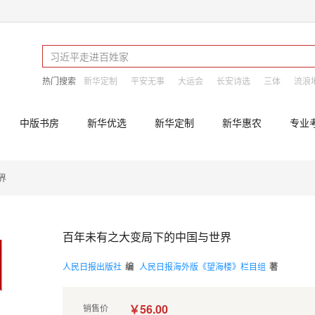
热门搜索
新华定制
平安无事
大运会
长安诗选
三体
流浪
中版书房
新华优选
新华定制
新华惠农
专业
界
百年未有之大变局下的中国与世界
人民日报出版社
编
人民日报海外版《望海楼》栏目组
著
￥56.00
销售价