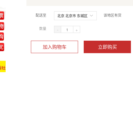
配送至
该地区有货
北京 北京市 东城区
数量
-
+
加入购物车
立即购买