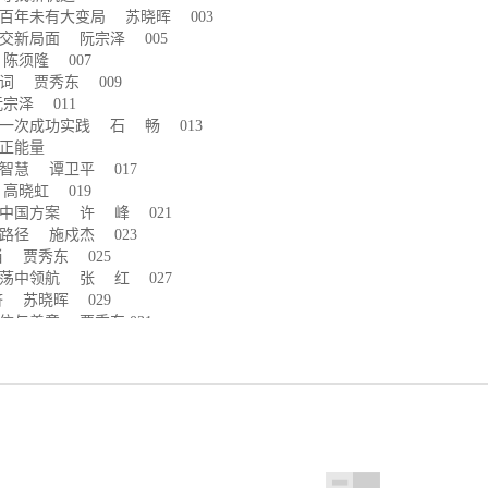
百年未有大变局 苏晓晖 003
交新局面 阮宗泽 005
陈须隆 007
词 贾秀东 009
宗泽 011
一次成功实践 石 畅 013
国正能量
智慧 谭卫平 017
高晓虹 019
中国方案 许 峰 021
路径 施戍杰 023
 贾秀东 025
荡中领航 张 红 027
 苏晓晖 029
信与善意 贾秀东 031
的同心圆 俞 可 033
献 王新俊 035
护航 王新俊 037
中国方案 张 红 039
同福祉 孟祥飞 041
打，但绝不怕打
笔亏心账 海 声 045