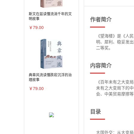
斯文在兹读懂流淌千年的文
作者简介
明故事
￥79.00
《望海楼》是《人民
明、犀利、稳妥发出
二等奖。
内容简介
典章风流读懂跌宕沉浮的治
理故事
《百年未有之大变局
￥79.00
未有之大变局下的中
会、中美贸易摩擦等
目录
大国外交：从大变