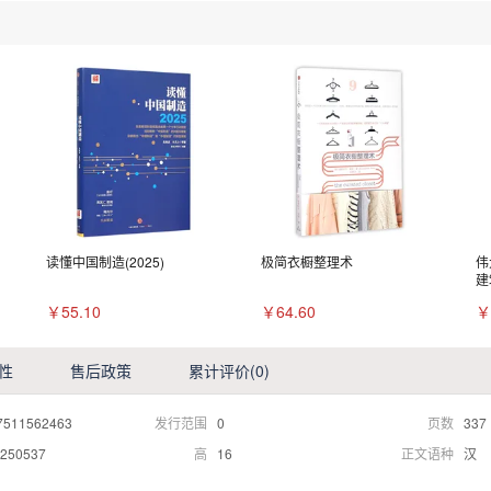
读懂中国制造(2025)
极简衣橱整理术
伟
建
￥55.10
￥64.60
￥
性
售后政策
累计评价
(0)
7511562463
发行范围
0
页数
337
250537
高
16
正文语种
汉