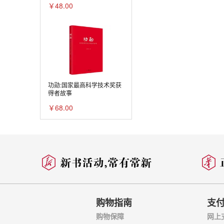
“美国公平”就是不
￥48.00
“美国优先”就是拿
“美国任性”就是给
“中国立场”顺大势
牢骚太盛防肠断 风
“不公平贸易”帽子
起底美国贸易霸凌的
中国不会照着美国剧
美“贸易恐怖主义”
功勋:国家最高科学技术奖获
得者故事
美国挑起的贸易战是
坚持五种思维，打赢
￥68.00
荒谬的药方治不了美
制度优势：迎击贸易
美国想逆转潮流，可
读懂国际社会的人心
如此这般能“让美国
彭斯的演讲，大笑话
“三人成虎”？痴人
美国越折腾 中国越
“重建中国”？美国
购物指南
支
鲁迅先生的话，“彭
外资看好中国，打了
购物保障
网上
中国经济有韧性有底