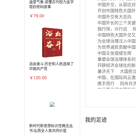
庙堂气象:读懂古代权力金字
中国外交，从容应对
塔的密码故事
开创中国特色大国外
￥79.00
中国外交有大志向 
中国外长的三个关键
独行快，众行远 阮
中国特色大国外交又
为全球治理注入中
为世界减贫贡献中国
中国主张熠熠生辉 
重塑全球治理体系的
浴血奋斗:历史和人民选择了
开辟经济全球化的新
中国共产党
兼济天下 大国担当
￥120.00
中国，在国际风云激
携手而行 同舟共济
向世界传递中国的自
共绘全球化 4.0 
为人类和平做更大贡
中国航母为和平繁荣
破解“四大赤字”的
我的足迹
关切信息时代人类共
新时代新思想标识性概念丛
贸易战，中国不想
书:弘扬全人类共同价值
“美国吃亏”就是一