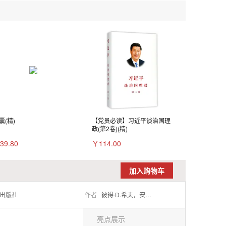
囊(精)
【党员必读】习近平谈治国理
政(第2卷)(精)
39.80
￥114.00
加入购物车
出版社
作者
彼得·D.希夫，安德鲁·J.希夫
亮点展示