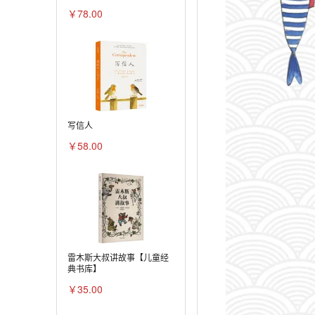
￥78.00
写信人
￥58.00
雷木斯大叔讲故事【儿童经
典书库】
￥35.00