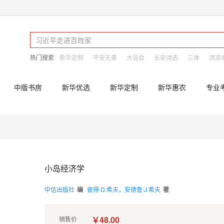
热门搜索
新华定制
平安无事
大运会
长安诗选
三体
流浪
中版书房
新华优选
新华定制
新华惠农
专业
小岛经济学
中信出版社
编
彼得·D.希夫，安德鲁·J.希夫
著
￥48.00
销售价