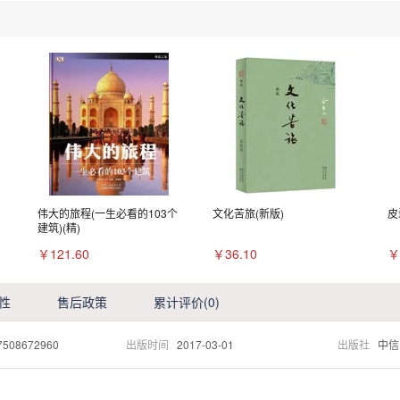
伟大的旅程(一生必看的103个
文化苦旅(新版)
皮
建筑)(精)
￥121.60
￥36.10
￥
性
售后政策
累计评价
(0)
7508672960
出版时间
2017-03-01
出版社
中信