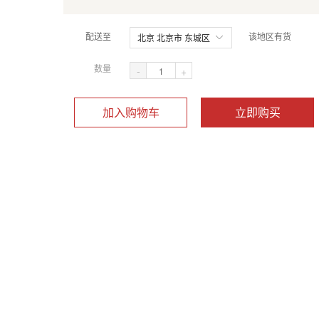
配送至
该地区有货
北京 北京市 东城区
数量
-
+
加入购物车
立即购买