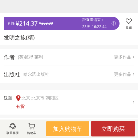
距直降结束：
¥
214.37
直降 
¥
308.00
23天
16
:
22
:
44
收藏
发明之旅(精)
作者
(英)彼得·莱利
更多作品
出版社
哈尔滨出版社
更多作品
送至  
北京 北京市 朝阳区
有货
用户评论(
0
)
加入购物车
立即购买
联系客服
购物车