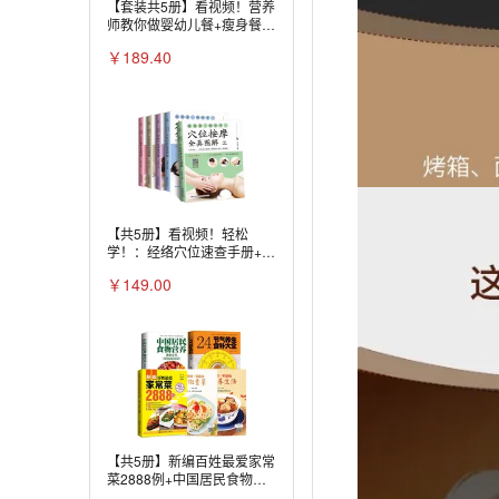
【套装共5册】看视频！营养
师教你做婴幼儿餐+瘦身餐
+怀孕餐+断乳食+月子餐
￥189.40
【共5册】看视频！轻松
学！：经络穴位速查手册+穴
位艾灸全真图解+穴位按摩全
￥149.00
真图解+穴位拔罐全真图解
+穴位刮痧全真图解
【共5册】新编百姓最爱家常
菜2888例+中国居民食物营
养速查全书+24节气养生食