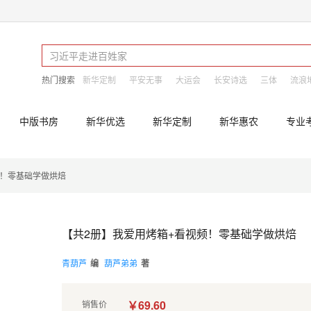
热门搜索
新华定制
平安无事
大运会
长安诗选
三体
流浪
中版书房
新华优选
新华定制
新华惠农
专业
频！零基础学做烘焙
【共2册】我爱用烤箱+看视频！零基础学做烘焙
青葫芦
编
葫芦弟弟
著
￥69.60
销售价