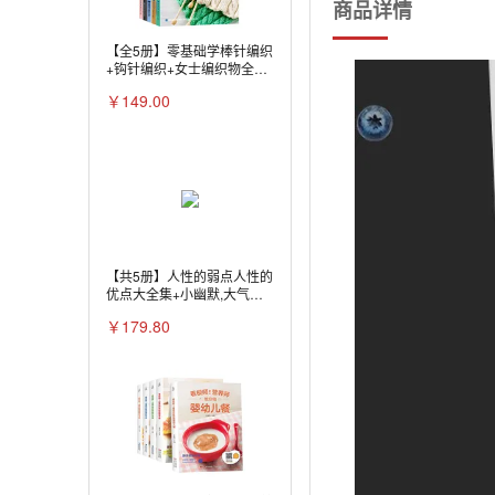
商品详情
【全5册】零基础学棒针编织
+钩针编织+女士编织物全集
+男士+儿童卡通图案毛衣编
￥149.00
织大全
【共5册】人性的弱点人性的
优点大全集+小幽默,大气
场：价值百万的幽默口才课
￥179.80
+自愈力+乌合之众+自卑与
超越