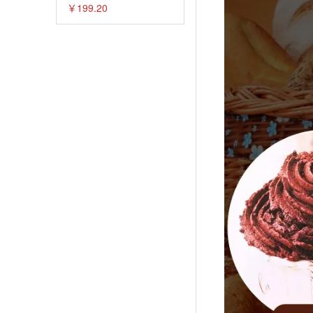
￥199.20
补大全+看视频！零基础学做
素菜+看视频！零基础学做养
生汤