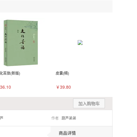
化苦旅(新版)
皮囊(精)
36.10
￥39.80
加入购物车
芦
作者
葫芦弟弟
商品详情