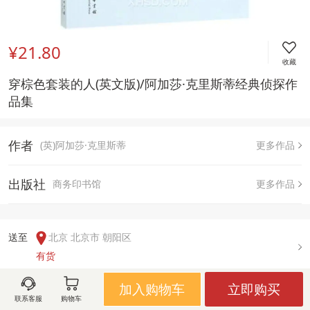
¥21.80
收藏
穿棕色套装的人(英文版)/阿加莎·克里斯蒂经典侦探作
品集
作者
(英)阿加莎·克里斯蒂
更多作品
出版社
商务印书馆
更多作品
送至  
北京 北京市 朝阳区
有货
加入购物车
立即购买
联系客服
购物车
用户评论(
0
)