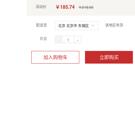
￥185.74
活动价
￥218.00
配送至
该地区有货
北京 北京市 东城区
数量
-
+
加入购物车
立即购买