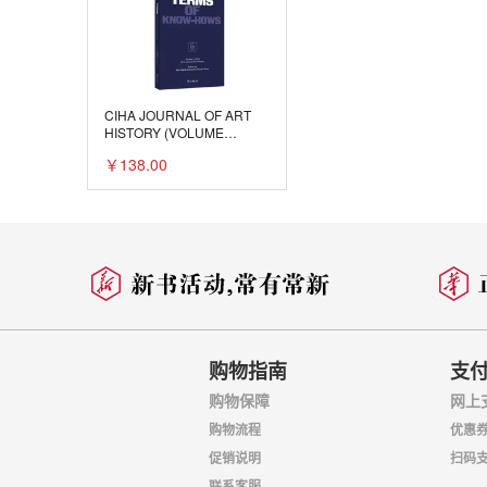
CIHA JOURNAL OF ART
HISTORY (VOLUME
3,2023): TERMS OF
￥138.00
KNOW-HOWS国际艺术史学
会学刊(第三卷，2023)：何
以认知
购物指南
支
购物保障
网上
购物流程
优惠
促销说明
扫码
联系客服