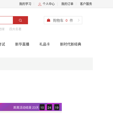
我的学习
个人中心
我的订单
客户服务
购物车
0
件
地球
四大名著
考试
新华直播
礼品卡
新时代新经典
距离活动结束
23天
10
:
24
:
19