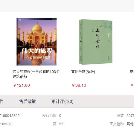
伟大的旅程(一生必看的103个
文化苦旅(新版)
皮
建筑)(精)
￥121.60
￥36.10
￥
性
售后政策
累计评价
(0)
7100042802
发行范围
0
页数
207
103273
高
55
正文语种
其他