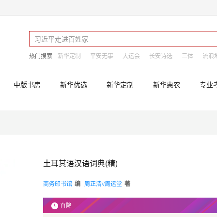
热门搜索
新华定制
平安无事
大运会
长安诗选
三体
流浪
中版书房
新华优选
新华定制
新华惠农
专业
土耳其语汉语词典(精)
商务印书馆
编
周正清//周运堂
著
直降