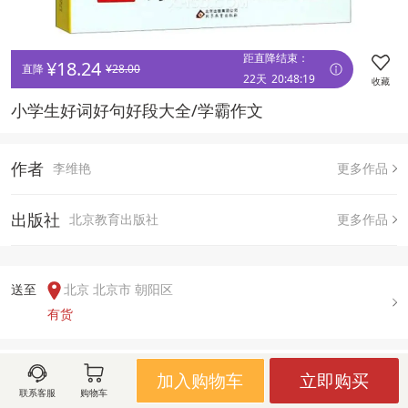
距直降结束：
¥
18.24
直降 
¥
28.00
22天
20
:
48
:
19
收藏
小学生好词好句好段大全/学霸作文
作者
李维艳
更多作品
出版社
北京教育出版社
更多作品
送至  
北京 北京市 朝阳区
有货
用户评论(
0
)
加入购物车
立即购买
联系客服
购物车