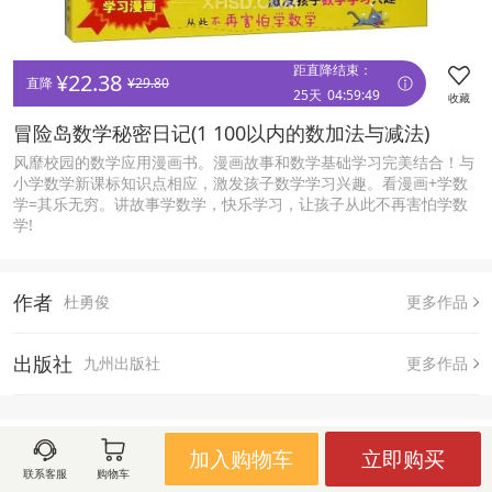
距直降结束：
¥
22.38
直降 
¥
29.80
25天
04
:
59
:
49
收藏
冒险岛数学秘密日记(1 100以内的数加法与减法)
风靡校园的数学应用漫画书。漫画故事和数学基础学习完美结合！与
小学数学新课标知识点相应，激发孩子数学学习兴趣。看漫画+学数
学=其乐无穷。讲故事学数学，快乐学习，让孩子从此不再害怕学数
学!
作者
杜勇俊
更多作品
出版社
九州出版社
更多作品
送至  
北京 北京市 朝阳区
加入购物车
立即购买
联系客服
购物车
有货