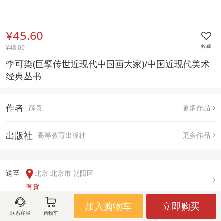
¥45.60
收藏
¥
48.00
李可染(巨擘传世近现代中国画大家)/中国近现代美术
经典丛书
作者
薛良
更多作品
出版社
高等教育出版社
更多作品
送至  
北京 北京市 朝阳区
有货
加入购物车
立即购买
联系客服
购物车
用户评论(
0
)