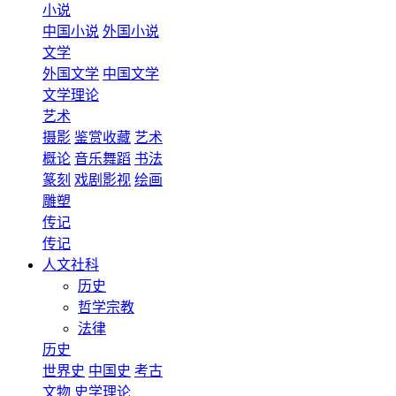
小说
中国小说
外国小说
文学
外国文学
中国文学
文学理论
艺术
摄影
鉴赏收藏
艺术
概论
音乐舞蹈
书法
篆刻
戏剧影视
绘画
雕塑
传记
传记
人文社科
历史
哲学宗教
法律
历史
世界史
中国史
考古
文物
史学理论