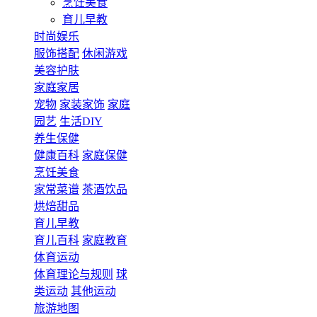
烹饪美食
育儿早教
时尚娱乐
服饰搭配
休闲游戏
美容护肤
家庭家居
宠物
家装家饰
家庭
园艺
生活DIY
养生保健
健康百科
家庭保健
烹饪美食
家常菜谱
茶酒饮品
烘焙甜品
育儿早教
育儿百科
家庭教育
体育运动
体育理论与规则
球
类运动
其他运动
旅游地图