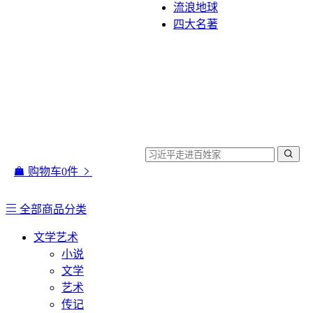
流浪地球
四大名著
购物车
0
件
全部商品分类
文学艺术
小说
文学
艺术
传记