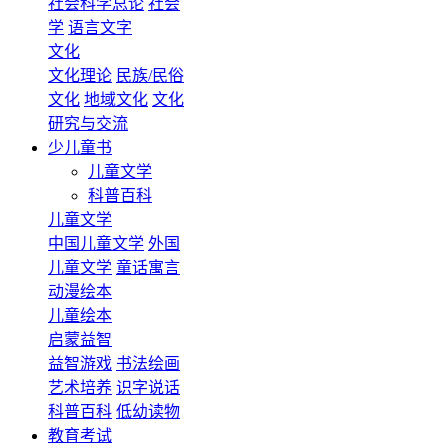
社会科学总论
社会
学
语言文字
文化
文化理论
民族/民俗
文化
地域文化
文化
研究与交流
少儿童书
儿童文学
科普百科
儿童文学
中国儿童文学
外国
儿童文学
童话寓言
动漫绘本
儿童绘本
启蒙益智
益智游戏
书法绘画
艺术培养
识字说话
科普百科
低幼读物
教育考试