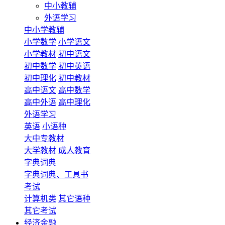
中小教辅
外语学习
中小学教辅
小学数学
小学语文
小学教材
初中语文
初中数学
初中英语
初中理化
初中教材
高中语文
高中数学
高中外语
高中理化
外语学习
英语
小语种
大中专教材
大学教材
成人教育
字典词典
字典词典、工具书
考试
计算机类
其它语种
其它考试
经济金融