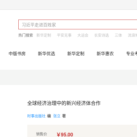
热门搜索
新华定制
平安无事
大运会
长安诗选
三体
流浪
中版书房
新华优选
新华定制
新华惠农
专业
全球经济治理中的新兴经济体合作
时事出版社
编
张立
著
￥95.00
销售价