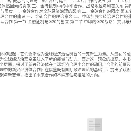
、“金砖”概念的问世与金砖合作的诞生 二、金砖合作的发展 第二节 金砖
与偶然因素的贡献 三、金砖机制中的中印合作：战略地位与利害关系 第
与限度 一、金砖合作对全球经济治理的影响 二、金砖合作的限度 第五
理合作的建议 一、金砖合作的理论意义 二、中印加强金砖治理合作的建议
合作 第一节 金融危机与G20的创立 第二节 中印的G20战略：共识与分
0战略 三、中印G20战略的共识与分歧 第三节 G20中的中印经济治理合
印G20治理合作前景 一、G20合作的启示 二、中印G20治理合作前景与
：以孟中印缅经济走廊(BCIM)为例 第一节 地区主义及其与全球经济治
、地区主义潮流的兴起 二、地区认同意识的形成 三、地区合作利益显现 四、
与问题 一、基础设施条件过于落后 二、贸易不平衡 三、边界地区非经济因素
乐观的BCIM建设前景 第五节 结论与启示 第八章 新兴经济体全球经济治
体的崛起，它们逐渐成为全球经济治理舞台的一支新生力量。从最初的融
非霸权合作模式的特点 第二节 非霸权合作的效率提升之道 一、创意推进
为全球经济治理变革注入了新的能量与动力。面对这一现象的出现，本书
导力以推进合作 第三节 中国与新兴经济体的全球经济治理合作的意义与
个层面，探讨了新兴经济体在全球经济治理中合作的动因、合作的前景及
中国的意义 二、中国与新兴经济体的全球经济治理合作策略 参考文献 致
理中的新兴经济体合作》在借鉴既有国际政治理论的基础上，提出了认识
架与新变量，指出了未来合作的不确定性与推进的方向。