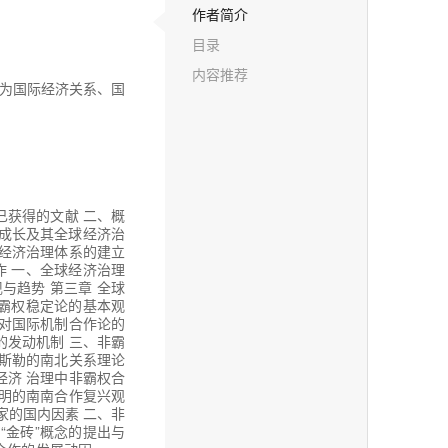
作者简介
目录
内容推荐
为国际经济关系、国
已获得的文献 二、概
的成长及其全球经济治
球经济治理体系的建立
作 一、全球经济治理
与趋势 第三章 全球
、霸权稳定论的基本观
、对国际机制合作论的
的发动机制 三、非霸
莱斯勒的南北关系理论
经济 治理中非霸权合
阿明的南南合作复兴观
家的国内因素 二、非
“金砖”概念的提出与