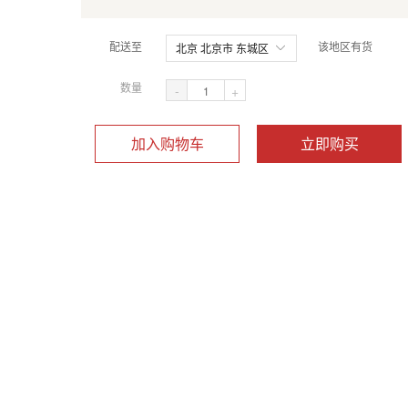
配送至
该地区有货
北京 北京市 东城区
数量
-
+
加入购物车
立即购买