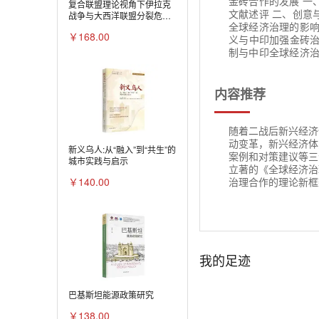
金砖合作的发展 一
复合联盟理论视角下伊拉克
文献述评 二、创意
战争与大西洋联盟分裂危机
全球经济治理的影响
研究
￥168.00
义与中印加强金砖治
制与中印全球经济治理
战略 二、印度的G2
G20合作的启示及中
的中印经济治理合作
内容推荐
BCIM的提出 一
节 BCIM的进展
介入 第四节 不容
随着二战后新兴经济
第一节 新兴经济体
动变革，新兴经济体
新义乌人:从“融入”到“共生”的
进合作 三、增强领
案例和对策建议等三
城市实践与启示
理中非霸权合作对于
立著的《全球经济治
治理合作的理论新框
￥140.00
我的足迹
巴基斯坦能源政策研究
￥138.00