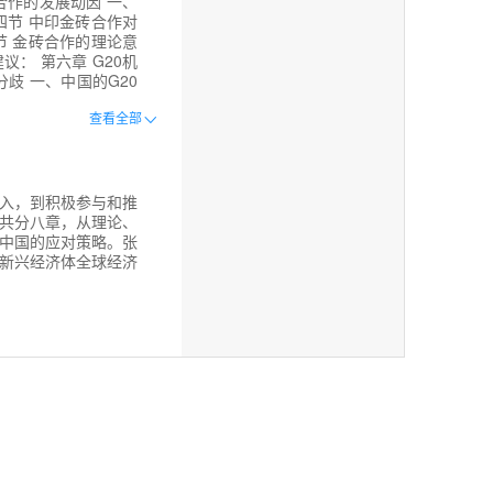
合作的发展动因 一、
四节 中印金砖合作对
节 金砖合作的理论意
： 第六章 G20机
歧 一、中国的G20
作进展与限制 第四节
查看全部
建议 第七章 地区层面
理的内在关联 第二节
中印的同步崛起 第三
影响 四、域外国家的
理合作前景与中国选择
入，到积极参与和推
合作 二、危机应对推
共分八章，从理论、
策略 一、全球经济治
中国的应对策略。张
谢
新兴经济体全球经济