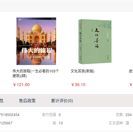
伟大的旅程(一生必看的103个
文化苦旅(新版)
皮
建筑)(精)
￥121.60
￥36.10
￥
性
售后政策
累计评价
(0)
7519502454
发行范围
0
页数
234
125667
高
10
正文语种
汉