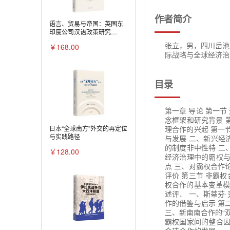
作者简介
语言、贸易与帝国：英国东
印度公司汉语政策研究
（1736—1834年）
张立，男，四川岳池
￥168.00
际战略与全球经济治
目录
第一章 导论 第一节
念框架和研究背景 
理合作的兴起 第一
日本“全球南方”外交的再定位
与实践路径
与发展 二、新兴经
的制度非中性特 二
￥128.00
经济治理中的霸权与
点 三、对霸权合作
评价 第三节 非霸
权合作的基本变革模
述评． 一、斯蒂芬
作的借鉴与启示 第
三、新南南合作的“
霸权国家间的整合因