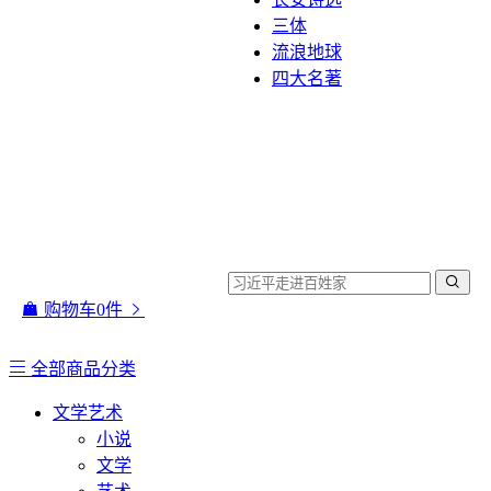
三体
流浪地球
四大名著
购物车
0
件
全部商品分类
文学艺术
小说
文学