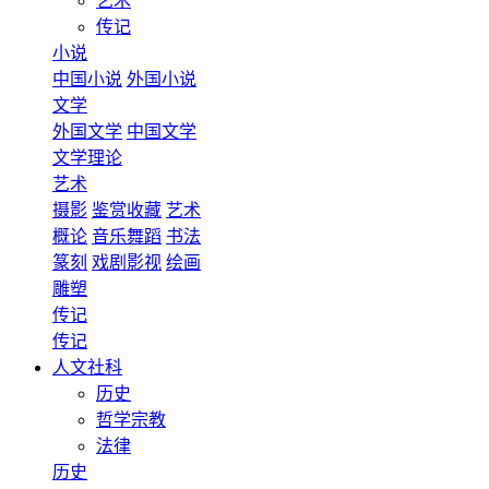
艺术
传记
小说
中国小说
外国小说
文学
外国文学
中国文学
文学理论
艺术
摄影
鉴赏收藏
艺术
概论
音乐舞蹈
书法
篆刻
戏剧影视
绘画
雕塑
传记
传记
人文社科
历史
哲学宗教
法律
历史