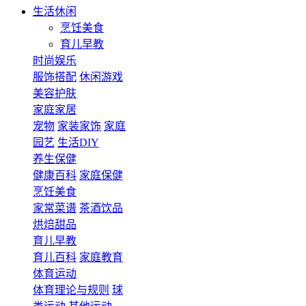
生活休闲
烹饪美食
育儿早教
时尚娱乐
服饰搭配
休闲游戏
美容护肤
家庭家居
宠物
家装家饰
家庭
园艺
生活DIY
养生保健
健康百科
家庭保健
烹饪美食
家常菜谱
茶酒饮品
烘焙甜品
育儿早教
育儿百科
家庭教育
体育运动
体育理论与规则
球