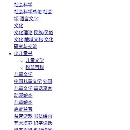
社会科学
社会科学总论
社会
学
语言文字
文化
文化理论
民族/民俗
文化
地域文化
文化
研究与交流
少儿童书
儿童文学
科普百科
儿童文学
中国儿童文学
外国
儿童文学
童话寓言
动漫绘本
儿童绘本
启蒙益智
益智游戏
书法绘画
艺术培养
识字说话