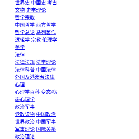
世界史
中国史
考古
文物
史学理论
哲学宗教
中国哲学
西方哲学
哲学总论
马列著作
逻辑学
宗教
伦理学
美学
法律
法律法规
法学理论
法律科普
中国法律
外国及港澳台法律
心理
心理学百科
变态/病
态心理学
政治军事
党政读物
中国政治
世界政治
中国军事
军事理论
国际关系
政治理论