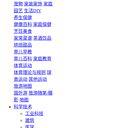
宠物
家装家饰
家庭
园艺
生活DIY
养生保健
健康百科
家庭保健
烹饪美食
家常菜谱
茶酒饮品
烘焙甜品
育儿早教
育儿百科
家庭教育
体育运动
体育理论与规则
球
类运动
其他运动
旅游地图
国外游
旅游随笔/摄
影
地图
科学技术
工业科技
建筑
医学