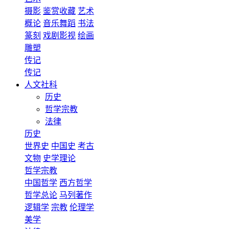
摄影
鉴赏收藏
艺术
概论
音乐舞蹈
书法
篆刻
戏剧影视
绘画
雕塑
传记
传记
人文社科
历史
哲学宗教
法律
历史
世界史
中国史
考古
文物
史学理论
哲学宗教
中国哲学
西方哲学
哲学总论
马列著作
逻辑学
宗教
伦理学
美学