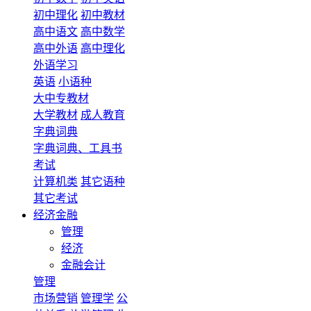
初中理化
初中教材
高中语文
高中数学
高中外语
高中理化
外语学习
英语
小语种
大中专教材
大学教材
成人教育
字典词典
字典词典、工具书
考试
计算机类
其它语种
其它考试
经济金融
管理
经济
金融会计
管理
市场营销
管理学
公