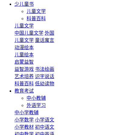
少儿童书
儿童文学
科普百科
儿童文学
中国儿童文学
外国
儿童文学
童话寓言
动漫绘本
儿童绘本
启蒙益智
益智游戏
书法绘画
艺术培养
识字说话
科普百科
低幼读物
教育考试
中小教辅
外语学习
中小学教辅
小学数学
小学语文
小学教材
初中语文
初中数学
初中英语