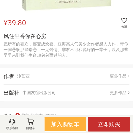
¥39.80
收藏
风住尘香你在心房
愿所有的喜欢，都变成欢喜。豆瓣高人气美少女作者感人力作，带你
一同悲欢那些暗恋、一见钟情、非君不可和说好的一辈子，以及那些
早早来到我们生命却匆匆而过的人。
作者
泠艺萱
更多作品
出版社
中国友谊出版公司
更多作品
送至  
北京 北京市 朝阳区
有货
加入购物车
立即购买
联系客服
购物车