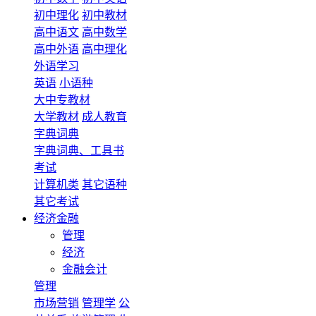
初中理化
初中教材
高中语文
高中数学
高中外语
高中理化
外语学习
英语
小语种
大中专教材
大学教材
成人教育
字典词典
字典词典、工具书
考试
计算机类
其它语种
其它考试
经济金融
管理
经济
金融会计
管理
市场营销
管理学
公