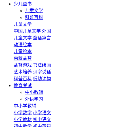
少儿童书
儿童文学
科普百科
儿童文学
中国儿童文学
外国
儿童文学
童话寓言
动漫绘本
儿童绘本
启蒙益智
益智游戏
书法绘画
艺术培养
识字说话
科普百科
低幼读物
教育考试
中小教辅
外语学习
中小学教辅
小学数学
小学语文
小学教材
初中语文
初中数学
初中英语