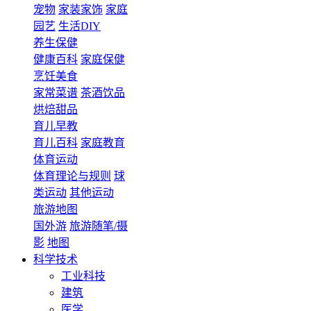
宠物
家装家饰
家庭
园艺
生活DIY
养生保健
健康百科
家庭保健
烹饪美食
家常菜谱
茶酒饮品
烘焙甜品
育儿早教
育儿百科
家庭教育
体育运动
体育理论与规则
球
类运动
其他运动
旅游地图
国外游
旅游随笔/摄
影
地图
科学技术
工业科技
建筑
医学