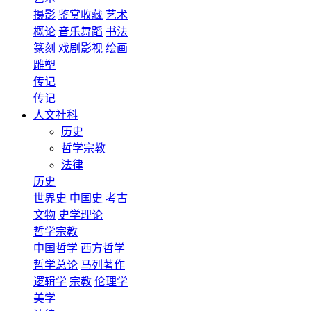
摄影
鉴赏收藏
艺术
概论
音乐舞蹈
书法
篆刻
戏剧影视
绘画
雕塑
传记
传记
人文社科
历史
哲学宗教
法律
历史
世界史
中国史
考古
文物
史学理论
哲学宗教
中国哲学
西方哲学
哲学总论
马列著作
逻辑学
宗教
伦理学
美学