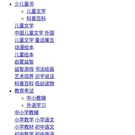
少儿童书
儿童文学
科普百科
儿童文学
中国儿童文学
外国
儿童文学
童话寓言
动漫绘本
儿童绘本
启蒙益智
益智游戏
书法绘画
艺术培养
识字说话
科普百科
低幼读物
教育考试
中小教辅
外语学习
中小学教辅
小学数学
小学语文
小学教材
初中语文
初中数学
初中英语