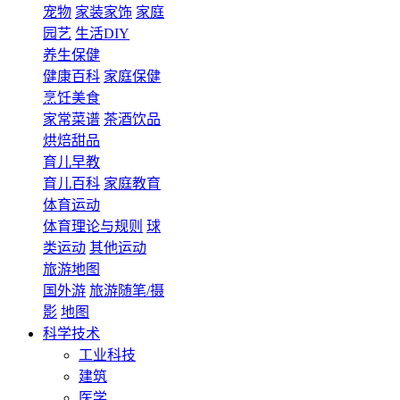
宠物
家装家饰
家庭
园艺
生活DIY
养生保健
健康百科
家庭保健
烹饪美食
家常菜谱
茶酒饮品
烘焙甜品
育儿早教
育儿百科
家庭教育
体育运动
体育理论与规则
球
类运动
其他运动
旅游地图
国外游
旅游随笔/摄
影
地图
科学技术
工业科技
建筑
医学