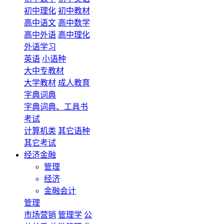
初中理化
初中教材
高中语文
高中数学
高中外语
高中理化
外语学习
英语
小语种
大中专教材
大学教材
成人教育
字典词典
字典词典、工具书
考试
计算机类
其它语种
其它考试
经济金融
管理
经济
金融会计
管理
市场营销
管理学
公