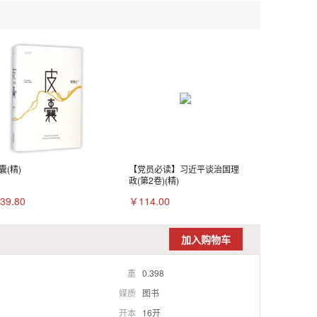
囊(精)
【党员必读】习近平谈治国理
政(第2卷)(精)
39.80
￥114.00
加入购物车
重
0.398
媒质
图书
开本
16开