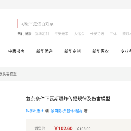
热门搜索
新华定制
平安无事
大运会
长安诗选
三体
流浪
中版书房
新华优选
新华定制
新华惠农
专业
及伤害模型
复杂条件下瓦斯爆炸传播规律及伤害模型
科学出版社
编
景国勋//贾智伟//程磊
著
￥102.60
销售价
￥108.00