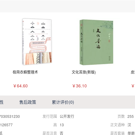
极简衣橱整理术
文化苦旅(新版)
皮
￥64.60
￥36.10
￥
性
售后政策
累计评价
(0)
7030531230
发行范围
公开发行
页数
255
126577
高
13
正文语种
汉
纸
是否注音
否
是否套装
单册